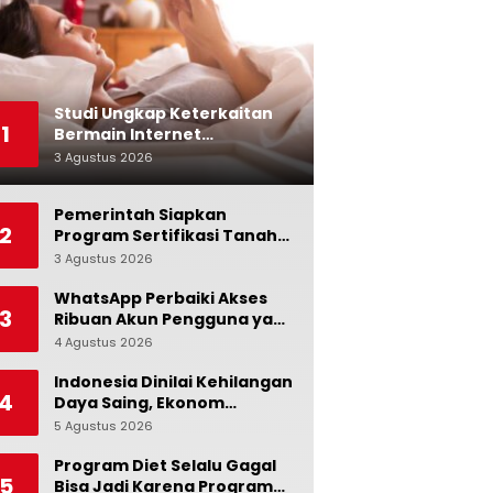
Studi Ungkap Keterkaitan
1
Bermain Internet
Berlebihan dengan Stres
3 Agustus 2026
0
dan Suasana Hati
Pemerintah Siapkan
2
Program Sertifikasi Tanah
Gratis bagi Masyarakat
3 Agustus 2026
0
Berpenghasilan Rendah
WhatsApp Perbaiki Akses
3
Ribuan Akun Pengguna yang
Terblokir
4 Agustus 2026
0
Indonesia Dinilai Kehilangan
4
Daya Saing, Ekonom
Ingatkan Pentingnya Jaga
5 Agustus 2026
0
Independensi Bank
Indonesia
Program Diet Selalu Gagal
5
Bisa Jadi Karena Program