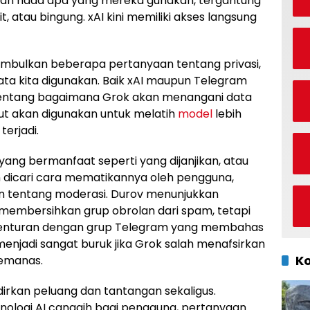
an nada apa yang mereka gunakan, tergantung
 atau bingung. xAI kini memiliki akses langsung
nimbulkan beberapa pertanyaan tentang privasi,
ta kita digunakan. Baik xAI maupun Telegram
entang bagaimana Grok akan menangani data
t akan digunakan untuk melatih
model
lebih
terjadi.
yang bermanfaat seperti yang dijanjikan, atau
an dicari cara mematikannya oleh pengguna,
an tentang moderasi. Durov menunjukkan
mbersihkan grup obrolan dari spam, tetapi
enturan dengan grup Telegram yang membahas
menjadi sangat buruk jika Grok salah menafsirkan
K
emanas.
irkan peluang dan tantangan sekaligus.
ologi AI canggih bagi pengguna, pertanyaan