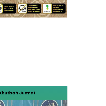
Khutbah Jum’at