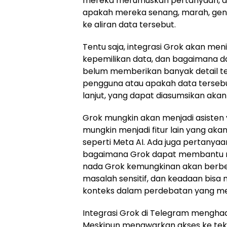
mereka merumuskan pertanyaan, d
apakah mereka senang, marah, genit,
ke aliran data tersebut.
Tentu saja, integrasi Grok akan me
kepemilikan data, dan bagaimana da
belum memberikan banyak detail t
pengguna atau apakah data tersebu
lanjut, yang dapat diasumsikan akan 
Grok mungkin akan menjadi asisten 
mungkin menjadi fitur lain yang ak
seperti Meta AI. Ada juga pertanya
bagaimana Grok dapat membantu me
nada Grok kemungkinan akan berb
masalah sensitif, dan keadaan bisa 
konteks dalam perdebatan yang m
Integrasi Grok di Telegram menghad
Meskipun menawarkan akses ke tekn