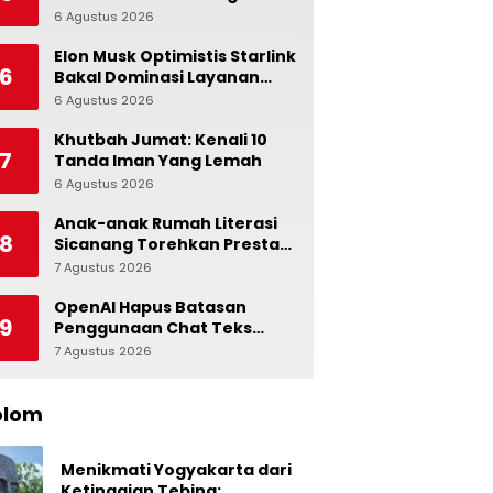
Alami dalam Otak
6 Agustus 2026
0
Elon Musk Optimistis Starlink
6
Bakal Dominasi Layanan
Internet Global
6 Agustus 2026
0
Khutbah Jumat: Kenali 10
7
Tanda Iman Yang Lemah
6 Agustus 2026
0
Anak-anak Rumah Literasi
8
Sicanang Torehkan Prestasi
pada Peringatan Hari Anak
7 Agustus 2026
0
Nasional di Kecamatan
Medan Belawan
OpenAI Hapus Batasan
9
Penggunaan Chat Teks
untuk Akun Gratis ChatGPT
7 Agustus 2026
0
olom
Menikmati Yogyakarta dari
Ketinggian Tebing: