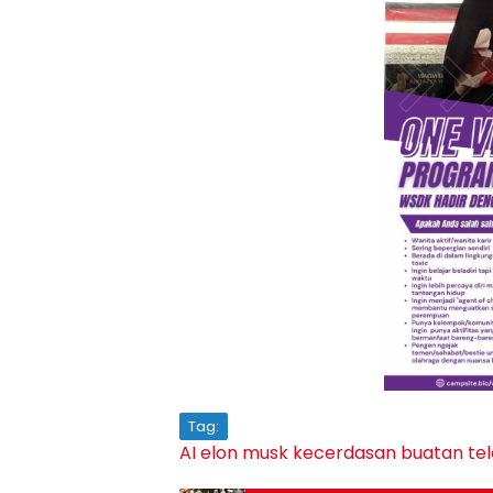
Tag:
AI
elon musk
kecerdasan buatan
te