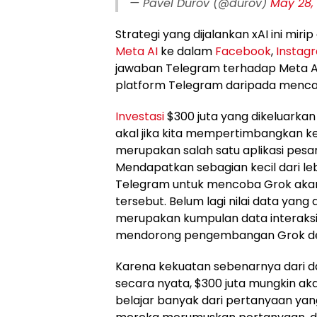
— Pavel Durov (@durov)
May 28,
Strategi yang dijalankan xAI ini miri
Meta AI
ke dalam
Facebook
,
Instag
jawaban Telegram terhadap Meta A
platform Telegram daripada mencari
Investasi
$300 juta yang dikeluarkan
akal jika kita mempertimbangkan 
merupakan salah satu aplikasi pesan
Mendapatkan sebagian kecil dari leb
Telegram untuk mencoba Grok akan
tersebut. Belum lagi nilai data yang
merupakan kumpulan data interaksi
mendorong pengembangan Grok deng
Karena kekuatan sebenarnya dari da
secara nyata, $300 juta mungkin a
belajar banyak dari pertanyaan yan