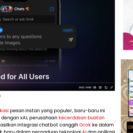
I
kasi
pesan instan yang populer, baru-baru ini
 dengan xAI, perusahaan
kecerdasan buatan
hasilkan integrasi chatbot canggih
Grok
ke dalam
k baru dalam perpaduan teknologi
AI
dan aplikasi