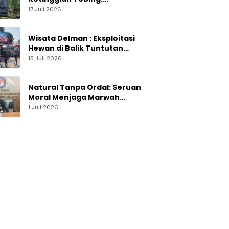
Menelusuri Pesona On The
17 Juli 2026
Rock Jogja yang Sedang Naik
Daun
Wisata Delman : Eksploitasi
Hewan di Balik Tuntutan
Perut Kusir
15 Juli 2026
Natural Tanpa Ordal: Seruan
Moral Menjaga Marwah
Perguruan Tinggi
1 Juli 2026