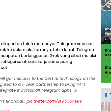
Khu
Ya
6 A
AI dilaporkan telah membayar Telegram sebesar
rok ke dalam platformnya. Lebih lanjut, Telegram
Kh
Ber
ndapatan berlangganan Grok yang dibeli melalui
Seb
31 J
i sebagai salah satu kerja sama paling
bot.
Kh
An
23 J
ill gain access to the best AI technology on the
reed to a 1-year partnership to bring xAI’s
integrate it across all Telegram apps 🤝
m’s financial…
pic.twitter.com/ZPK550AyRV