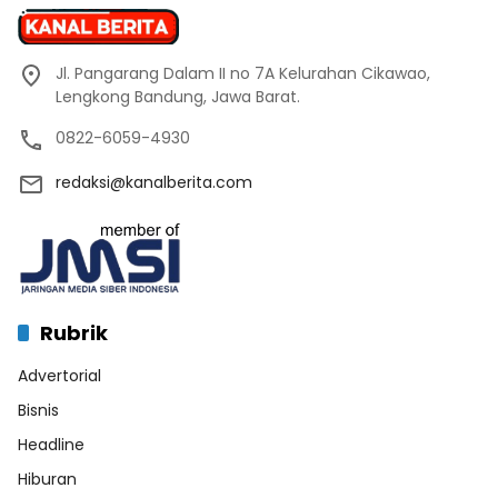
Jl. Pangarang Dalam II no 7A Kelurahan Cikawao,
Lengkong Bandung, Jawa Barat.
0822-6059-4930
redaksi@kanalberita.com
Rubrik
Advertorial
Bisnis
Headline
Hiburan