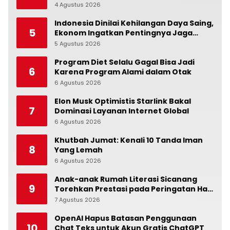
4 Agustus 2026
0
Indonesia Dinilai Kehilangan Daya Saing,
5
Ekonom Ingatkan Pentingnya Jaga
Independensi Bank Indonesia
5 Agustus 2026
0
Program Diet Selalu Gagal Bisa Jadi
6
Karena Program Alami dalam Otak
6 Agustus 2026
0
Elon Musk Optimistis Starlink Bakal
7
Dominasi Layanan Internet Global
6 Agustus 2026
0
Khutbah Jumat: Kenali 10 Tanda Iman
8
Yang Lemah
6 Agustus 2026
0
Anak-anak Rumah Literasi Sicanang
9
Torehkan Prestasi pada Peringatan Hari
Anak Nasional di Kecamatan Medan
7 Agustus 2026
0
Belawan
OpenAI Hapus Batasan Penggunaan
10
Chat Teks untuk Akun Gratis ChatGPT