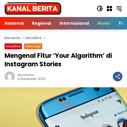
Langsung
ke
konten
Nasional
Regional
Internasional
Bisnis
Tek
Beranda
Headline
Headline
Teknologi
Mengenal Fitur ‘Your Algorithm’ di
Instagram Stories
Aacandra
3 Min Baca
9 November 2025