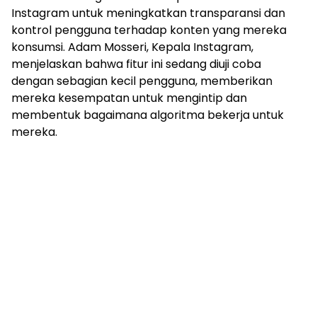
Instagram untuk meningkatkan transparansi dan
kontrol pengguna terhadap konten yang mereka
konsumsi. Adam Mosseri, Kepala Instagram,
menjelaskan bahwa fitur ini sedang diuji coba
dengan sebagian kecil pengguna, memberikan
mereka kesempatan untuk mengintip dan
membentuk bagaimana algoritma bekerja untuk
mereka.