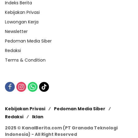
Indeks Berita
Kebijakan Privasi
Lowongan Kerja
Newsletter
Pedoman Media Siber
Redaksi
Terms & Condition
Kebijakan Privasi
Pedoman Media Siber
Redaksi
Iklan
2025 © KanalBerita.com (PT Granada Teknologi
Indonesia) - All Right Reserved