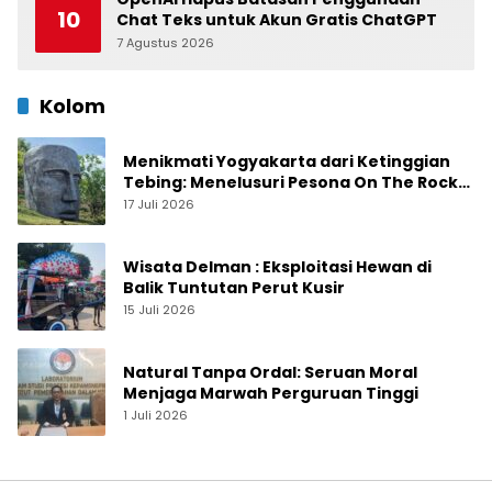
10
Chat Teks untuk Akun Gratis ChatGPT
7 Agustus 2026
0
Kolom
Menikmati Yogyakarta dari Ketinggian
Tebing: Menelusuri Pesona On The Rock
Jogja yang Sedang Naik Daun
17 Juli 2026
Wisata Delman : Eksploitasi Hewan di
Balik Tuntutan Perut Kusir
15 Juli 2026
Natural Tanpa Ordal: Seruan Moral
Menjaga Marwah Perguruan Tinggi
1 Juli 2026