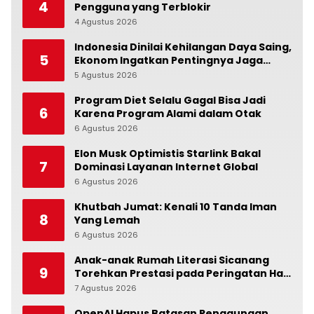
4
Pengguna yang Terblokir
4 Agustus 2026
0
Indonesia Dinilai Kehilangan Daya Saing,
5
Ekonom Ingatkan Pentingnya Jaga
Independensi Bank Indonesia
5 Agustus 2026
0
Program Diet Selalu Gagal Bisa Jadi
6
Karena Program Alami dalam Otak
6 Agustus 2026
0
Elon Musk Optimistis Starlink Bakal
7
Dominasi Layanan Internet Global
6 Agustus 2026
0
Khutbah Jumat: Kenali 10 Tanda Iman
8
Yang Lemah
6 Agustus 2026
0
Anak-anak Rumah Literasi Sicanang
9
Torehkan Prestasi pada Peringatan Hari
Anak Nasional di Kecamatan Medan
7 Agustus 2026
0
Belawan
OpenAI Hapus Batasan Penggunaan