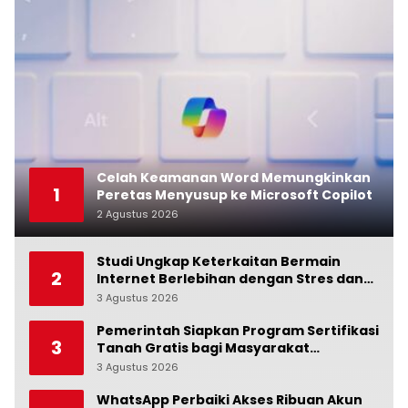
Celah Keamanan Word Memungkinkan
1
Peretas Menyusup ke Microsoft Copilot
2 Agustus 2026
0
Studi Ungkap Keterkaitan Bermain
2
Internet Berlebihan dengan Stres dan
Suasana Hati
3 Agustus 2026
0
Pemerintah Siapkan Program Sertifikasi
3
Tanah Gratis bagi Masyarakat
Berpenghasilan Rendah
3 Agustus 2026
0
WhatsApp Perbaiki Akses Ribuan Akun