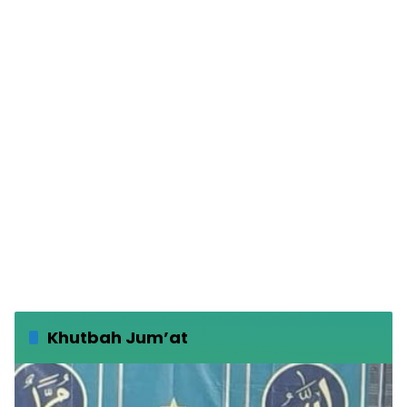
Khutbah Jum’at