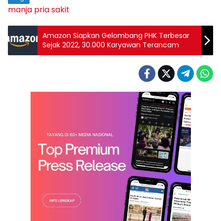
manja
pria
sakit
Amazon Siapkan Gelombang PHK Terbesar
Sejak 2022, 30.000 Karyawan Terancam