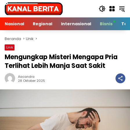
Langsung
ke
konten
Nasional
Regional
Internasional
Bisnis
Tek
Beranda
Unik
Unik
Mengungkap Misteri Mengapa Pria
Terlihat Lebih Manja Saat Sakit
Aacandra
3 Min Baca
28 Oktober 2025