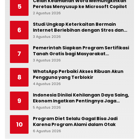
Celah Keamanan Word Memungkinkan
5
Peretas Menyusup ke Microsoft Copilot
2 Agustus 2026
0
Studi Ungkap Keterkaitan Bermain
6
Internet Berlebihan dengan Stres dan
Suasana Hati
3 Agustus 2026
0
Pemerintah Siapkan Program Sertifikasi
7
Tanah Gratis bagi Masyarakat
Berpenghasilan Rendah
3 Agustus 2026
0
WhatsApp Perbaiki Akses Ribuan Akun
8
Pengguna yang Terblokir
4 Agustus 2026
0
Indonesia Dinilai Kehilangan Daya Saing,
9
Ekonom Ingatkan Pentingnya Jaga
Independensi Bank Indonesia
5 Agustus 2026
0
Program Diet Selalu Gagal Bisa Jadi
10
Karena Program Alami dalam Otak
6 Agustus 2026
0