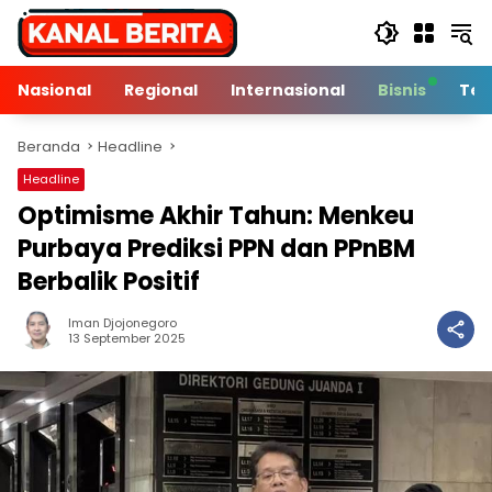
Langsung
ke
konten
Nasional
Regional
Internasional
Bisnis
Tek
Beranda
Headline
Headline
Optimisme Akhir Tahun: Menkeu
Purbaya Prediksi PPN dan PPnBM
Berbalik Positif
Iman Djojonegoro
4 Min Baca
13 September 2025