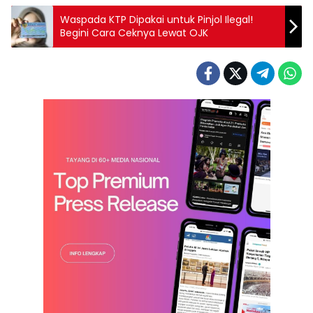
Waspada KTP Dipakai untuk Pinjol Ilegal!
Begini Cara Ceknya Lewat OJK