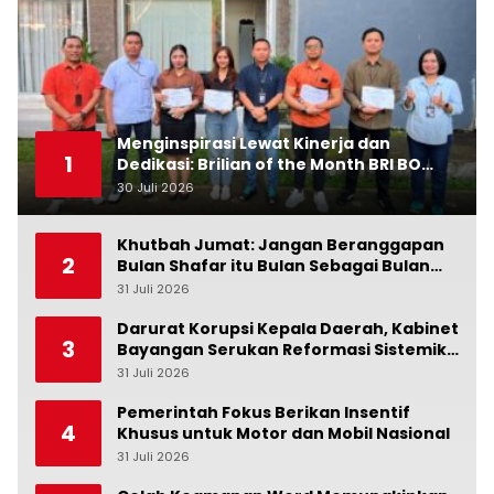
Menginspirasi Lewat Kinerja dan
1
Dedikasi: Brilian of the Month BRI BO
Ubud Bulan Juni
30 Juli 2026
0
Khutbah Jumat: Jangan Beranggapan
2
Bulan Shafar itu Bulan Sebagai Bulan
Kesialan
31 Juli 2026
0
Darurat Korupsi Kepala Daerah, Kabinet
3
Bayangan Serukan Reformasi Sistemik:
Penindakan Saja Tidak Cukup!
31 Juli 2026
0
Pemerintah Fokus Berikan Insentif
4
Khusus untuk Motor dan Mobil Nasional
31 Juli 2026
0