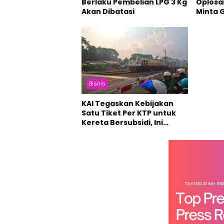
Berlaku Pembelian LPG 3 Kg
Oplosa
Akan Dibatasi
Minta 
Pertam
Bisnis
KAI Tegaskan Kebijakan
Satu Tiket Per KTP untuk
Kereta Bersubsidi, Ini
Tujuannya