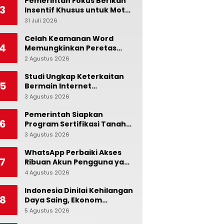
Tidak Cukup!
Pemerintah Fokus Berikan
3
Insentif Khusus untuk Motor
dan Mobil Nasional
31 Juli 2026
0
Celah Keamanan Word
4
Memungkinkan Peretas
Menyusup ke Microsoft
2 Agustus 2026
0
Copilot
Studi Ungkap Keterkaitan
5
Bermain Internet
Berlebihan dengan Stres
3 Agustus 2026
0
dan Suasana Hati
Pemerintah Siapkan
6
Program Sertifikasi Tanah
Gratis bagi Masyarakat
3 Agustus 2026
0
Berpenghasilan Rendah
WhatsApp Perbaiki Akses
7
Ribuan Akun Pengguna yang
Terblokir
4 Agustus 2026
0
Indonesia Dinilai Kehilangan
8
Daya Saing, Ekonom
Ingatkan Pentingnya Jaga
5 Agustus 2026
0
Independensi Bank