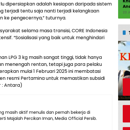
Kh
lu dipersiapkan adalah kesiapan daripada sistem
An
ng terjadi tentu saja nanti terjadi kelangkaan
23 J
an ke pengecernya,” tuturnya.
syarakat selama masa transisi, CORE Indonesia
ensif. “Sosialisasi yang baik untuk menghindari
n LPG 3 kg masih sangat tinggi, tidak hanya
 menengah rentan, tetapi juga para pelaku
terapkan mulai 1 Februari 2025 ini membatasi
gen resmi Pertamina untuk memastikan subsidi
 : Antara)
g masih aktif menulis dan pernah bekerja di
ti Majalah Percikan Iman, Media Official Persib.