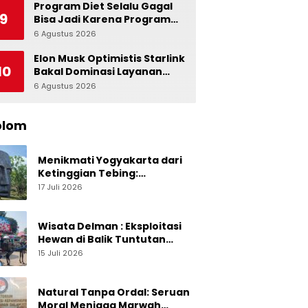
Indonesia
Program Diet Selalu Gagal
9
Bisa Jadi Karena Program
Alami dalam Otak
6 Agustus 2026
0
Elon Musk Optimistis Starlink
10
Bakal Dominasi Layanan
Internet Global
6 Agustus 2026
0
olom
Menikmati Yogyakarta dari
Ketinggian Tebing:
Menelusuri Pesona On The
17 Juli 2026
Rock Jogja yang Sedang Naik
Daun
Wisata Delman : Eksploitasi
Hewan di Balik Tuntutan
Perut Kusir
15 Juli 2026
Natural Tanpa Ordal: Seruan
Moral Menjaga Marwah