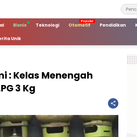
al
Bisnis
Teknologi
Otomotif
Pendidikan
erita Unik
i : Kelas Menengah
LPG 3 Kg