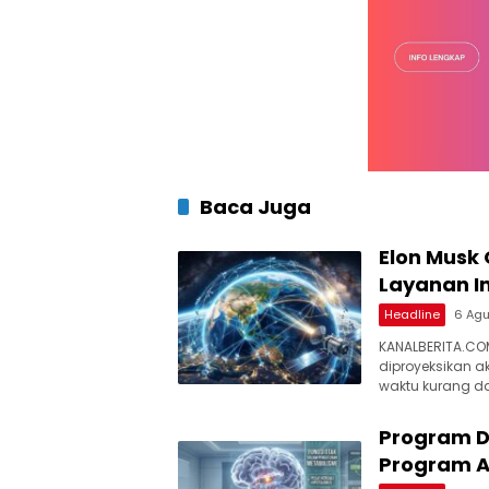
Baca Juga
Elon Musk 
Layanan In
Headline
6 Ag
KANALBERITA.COM
diproyeksikan a
waktu kurang d
Program Di
Program A