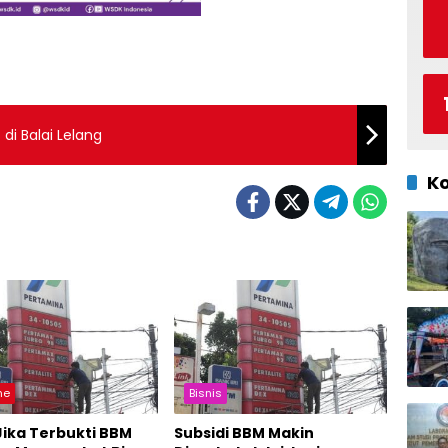
di Balai Lelang
K
ne
Bisnis
Jika Terbukti BBM
Subsidi BBM Makin