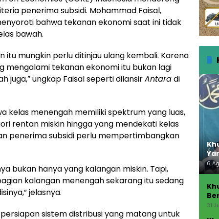
iteria penerima subsidi. Mohammad Faisal,
menyoroti bahwa tekanan ekonomi saat ini tidak
elas bawah.
an itu mungkin perlu ditinjau ulang kembali. Karena
ng mengalami tekanan ekonomi itu bukan lagi
h juga,” ungkap Faisal seperti dilansir
Antara
di
 kelas menengah memiliki spektrum yang luas,
ori rentan miskin hingga yang mendekati kelas
akan penerima subsidi perlu mempertimbangkan
Khu
Ya
6 A
ya bukan hanya yang kalangan miskin. Tapi,
ebagian kalangan menengah sekarang itu sedang
Kh
sinya,” jelasnya.
Ber
Seb
31 J
persiapan sistem distribusi yang matang untuk