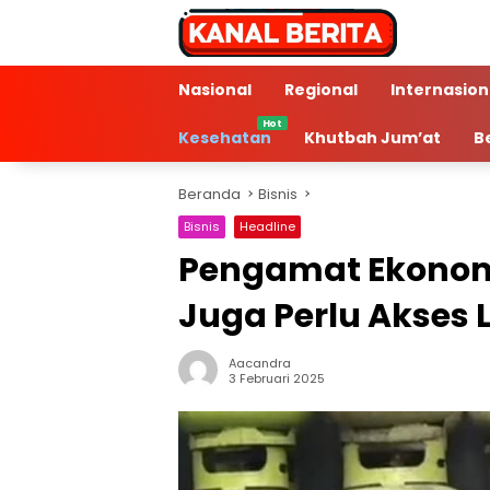
Langsung
ke
konten
Nasional
Regional
Internasion
Kesehatan
Khutbah Jum’at
B
Beranda
Bisnis
Bisnis
Headline
Pengamat Ekonom
Juga Perlu Akses 
Aacandra
2 Min Baca
3 Februari 2025