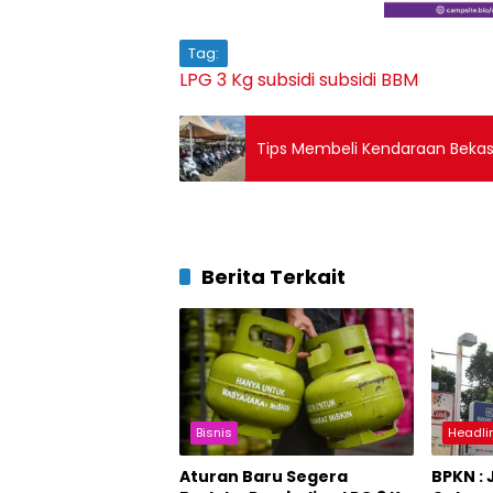
Tag:
LPG 3 Kg
subsidi
subsidi BBM
Tips Membeli Kendaraan Bekas 
Berita Terkait
Bisnis
Headli
Aturan Baru Segera
BPKN : 