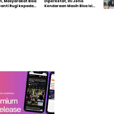
n, Masyarakat Bisa
Diperketat, Ini Jenis
Ganti Rugi kepada
Kendaraan Masih Bisa Isi
ina
Bensin Subsidi