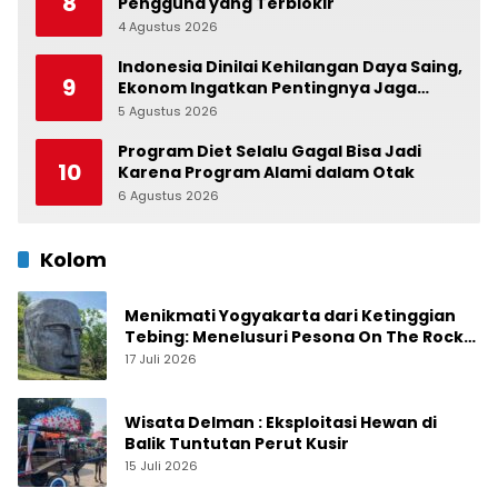
8
Pengguna yang Terblokir
4 Agustus 2026
0
Indonesia Dinilai Kehilangan Daya Saing,
9
Ekonom Ingatkan Pentingnya Jaga
Independensi Bank Indonesia
5 Agustus 2026
0
Program Diet Selalu Gagal Bisa Jadi
10
Karena Program Alami dalam Otak
6 Agustus 2026
0
Kolom
Menikmati Yogyakarta dari Ketinggian
Tebing: Menelusuri Pesona On The Rock
Jogja yang Sedang Naik Daun
17 Juli 2026
Wisata Delman : Eksploitasi Hewan di
Balik Tuntutan Perut Kusir
15 Juli 2026