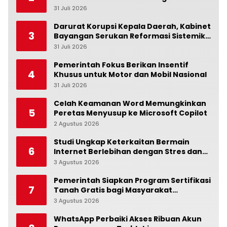
Kesialan
31 Juli 2026
0
Darurat Korupsi Kepala Daerah, Kabinet
3
Bayangan Serukan Reformasi Sistemik:
Penindakan Saja Tidak Cukup!
31 Juli 2026
0
Pemerintah Fokus Berikan Insentif
4
Khusus untuk Motor dan Mobil Nasional
31 Juli 2026
0
Celah Keamanan Word Memungkinkan
5
Peretas Menyusup ke Microsoft Copilot
2 Agustus 2026
0
Studi Ungkap Keterkaitan Bermain
6
Internet Berlebihan dengan Stres dan
Suasana Hati
3 Agustus 2026
0
Pemerintah Siapkan Program Sertifikasi
7
Tanah Gratis bagi Masyarakat
Berpenghasilan Rendah
3 Agustus 2026
0
WhatsApp Perbaiki Akses Ribuan Akun