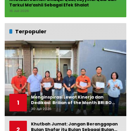
Tarkul Ma’ashii Sebagai Efek Shalat
16 Juli 2026
Terpopuler
Menginspirasi Lewat Kinerja dan
1
Dedikasi: Brilian of the Month BRI BO
Ubud Bulan Juni
30 Juli 2026
0
Khutbah Jumat: Jangan Beranggapan
2
Bulan Shafar itu Bulan Sebagai Bulan