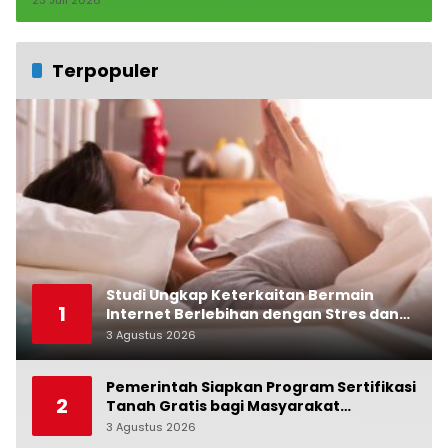
Terpopuler
Studi Ungkap Keterkaitan Bermain
1
Internet Berlebihan dengan Stres dan
Suasana Hati
3 Agustus 2026
0
Pemerintah Siapkan Program Sertifikasi
2
Tanah Gratis bagi Masyarakat
Berpenghasilan Rendah
3 Agustus 2026
0