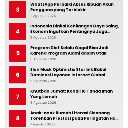
WhatsApp Perbaiki Akses Ribuan Akun
3
Pengguna yang Terblokir
4 Agustus 2026
0
Indonesia Dinilai Kehilangan Daya Saing,
4
Ekonom Ingatkan Pentingnya Jaga
Independensi Bank Indonesia
5 Agustus 2026
0
Program Diet Selalu Gagal Bisa Jadi
5
Karena Program Alami dalam Otak
6 Agustus 2026
0
Elon Musk Optimistis Starlink Bakal
6
Dominasi Layanan Internet Global
6 Agustus 2026
0
Khutbah Jumat: Kenali 10 Tanda Iman
7
Yang Lemah
6 Agustus 2026
0
Anak-anak Rumah Literasi Sicanang
8
Torehkan Prestasi pada Peringatan Hari
Anak Nasional di Kecamatan Medan
7 Agustus 2026
0