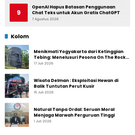
Belawan
OpenAI Hapus Batasan Penggunaan
9
Chat Teks untuk Akun Gratis ChatGPT
7 Agustus 2026
0
Kolom
Menikmati Yogyakarta dari Ketinggian
Tebing: Menelusuri Pesona On The Rock
Jogja yang Sedang Naik Daun
17 Juli 2026
Wisata Delman : Eksploitasi Hewan di
Balik Tuntutan Perut Kusir
15 Juli 2026
Natural Tanpa Ordal: Seruan Moral
Menjaga Marwah Perguruan Tinggi
1 Juli 2026