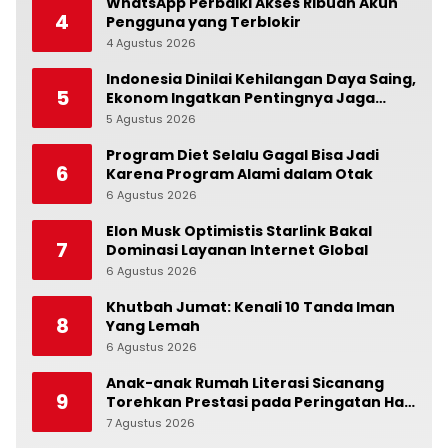
WhatsApp Perbaiki Akses Ribuan Akun
4
Pengguna yang Terblokir
4 Agustus 2026
0
Indonesia Dinilai Kehilangan Daya Saing,
5
Ekonom Ingatkan Pentingnya Jaga
Independensi Bank Indonesia
5 Agustus 2026
0
Program Diet Selalu Gagal Bisa Jadi
6
Karena Program Alami dalam Otak
6 Agustus 2026
0
Elon Musk Optimistis Starlink Bakal
7
Dominasi Layanan Internet Global
6 Agustus 2026
0
Khutbah Jumat: Kenali 10 Tanda Iman
8
Yang Lemah
6 Agustus 2026
0
Anak-anak Rumah Literasi Sicanang
9
Torehkan Prestasi pada Peringatan Hari
Anak Nasional di Kecamatan Medan
7 Agustus 2026
0
Belawan