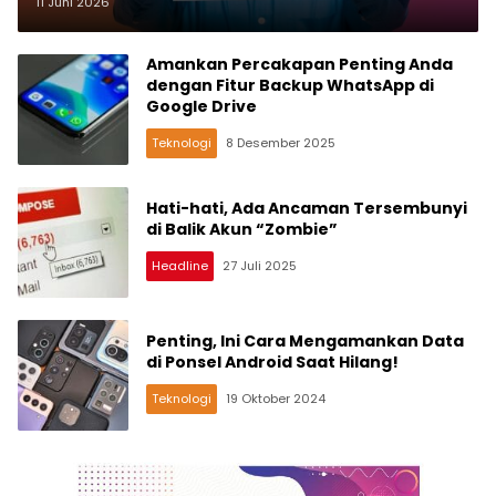
Masif
11 Juni 2026
Amankan Percakapan Penting Anda
dengan Fitur Backup WhatsApp di
Google Drive
Teknologi
8 Desember 2025
Hati-hati, Ada Ancaman Tersembunyi
di Balik Akun “Zombie”
Headline
27 Juli 2025
Penting, Ini Cara Mengamankan Data
di Ponsel Android Saat Hilang!
Teknologi
19 Oktober 2024