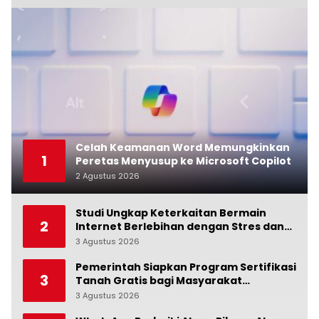
Celah Keamanan Word Memungkinkan
1
Peretas Menyusup ke Microsoft Copilot
2 Agustus 2026
0
Studi Ungkap Keterkaitan Bermain
2
Internet Berlebihan dengan Stres dan
Suasana Hati
3 Agustus 2026
0
Pemerintah Siapkan Program Sertifikasi
3
Tanah Gratis bagi Masyarakat
Berpenghasilan Rendah
3 Agustus 2026
0