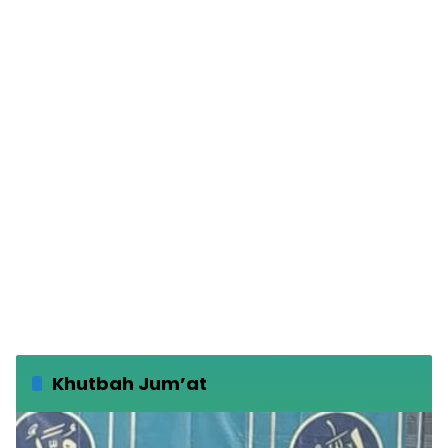
Khutbah Jum’at