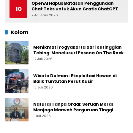
OpenAI Hapus Batasan Penggunaan
10
Chat Teks untuk Akun Gratis ChatGPT
7 Agustus 2026
0
Kolom
Menikmati Yogyakarta dari Ketinggian
Tebing: Menelusuri Pesona On The Rock
Jogja yang Sedang Naik Daun
17 Juli 2026
Wisata Delman : Eksploitasi Hewan di
Balik Tuntutan Perut Kusir
15 Juli 2026
Natural Tanpa Ordal: Seruan Moral
Menjaga Marwah Perguruan Tinggi
1 Juli 2026