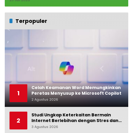
Terpopuler
Celah Keamanan Word Memungkinkan
1
Peretas Menyusup ke Microsoft Copilot
2 Agustus 2026
0
Studi Ungkap Keterkaitan Bermain
2
Internet Berlebihan dengan Stres dan
Suasana Hati
3 Agustus 2026
0