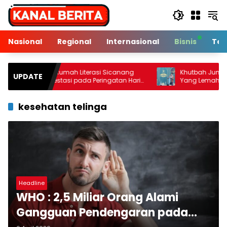
Langsung
ke
konten
Nasional
Regional
Internasional
Bisnis
Tek
nak Rumah Literasi Sicanang
Khutbah Jumat: Kenali 10 
UPDATE
an Prestasi pada Peringatan Hari
Yang Lemah
Nasional di Kecamatan Medan
an
kesehatan telinga
Headline
WHO : 2,5 Miliar Orang Alami
Gangguan Pendengaran pada