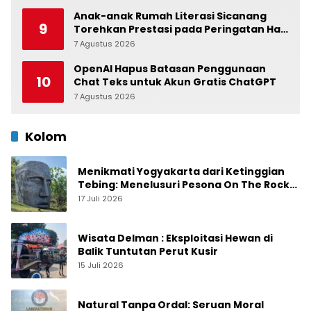
Anak-anak Rumah Literasi Sicanang
9
Torehkan Prestasi pada Peringatan Hari
Anak Nasional di Kecamatan Medan
7 Agustus 2026
0
Belawan
OpenAI Hapus Batasan Penggunaan
10
Chat Teks untuk Akun Gratis ChatGPT
7 Agustus 2026
0
Kolom
Menikmati Yogyakarta dari Ketinggian
Tebing: Menelusuri Pesona On The Rock
Jogja yang Sedang Naik Daun
17 Juli 2026
Wisata Delman : Eksploitasi Hewan di
Balik Tuntutan Perut Kusir
15 Juli 2026
Natural Tanpa Ordal: Seruan Moral