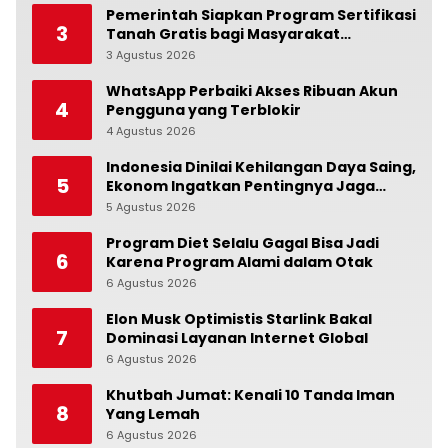
Pemerintah Siapkan Program Sertifikasi
3
Tanah Gratis bagi Masyarakat
Berpenghasilan Rendah
3 Agustus 2026
0
WhatsApp Perbaiki Akses Ribuan Akun
4
Pengguna yang Terblokir
4 Agustus 2026
0
Indonesia Dinilai Kehilangan Daya Saing,
5
Ekonom Ingatkan Pentingnya Jaga
Independensi Bank Indonesia
5 Agustus 2026
0
Program Diet Selalu Gagal Bisa Jadi
6
Karena Program Alami dalam Otak
6 Agustus 2026
0
Elon Musk Optimistis Starlink Bakal
7
Dominasi Layanan Internet Global
6 Agustus 2026
0
Khutbah Jumat: Kenali 10 Tanda Iman
8
Yang Lemah
6 Agustus 2026
0