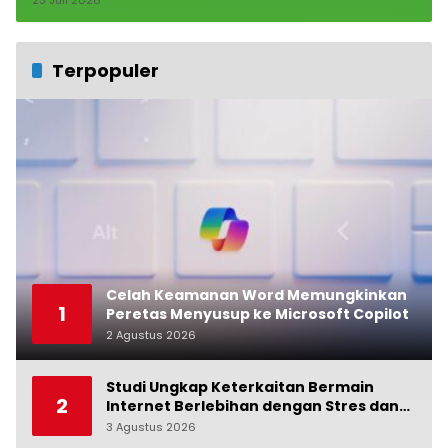
Terpopuler
Celah Keamanan Word Memungkinkan
1
Peretas Menyusup ke Microsoft Copilot
2 Agustus 2026
0
Studi Ungkap Keterkaitan Bermain
2
Internet Berlebihan dengan Stres dan
Suasana Hati
3 Agustus 2026
0