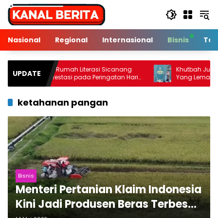
Langsung
ke
konten
Nasional
Regional
Internasional
Bisnis
Tek
anak Rumah Literasi Sicanang
Khutbah Jumat: Kenali 10
UPDATE
kan Prestasi pada Peringatan Hari
Yang Lemah
 Nasional di Kecamatan Medan
wan
ketahanan pangan
Bisnis
Menteri Pertanian Klaim Indonesia
Kini Jadi Produsen Beras Terbesar