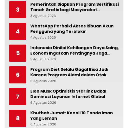
Pemerintah Siapkan Program Sertifikasi
3
Tanah Gratis bagi Masyarakat
Berpenghasilan Rendah
3 Agustus 2026
0
WhatsApp Perbaiki Akses Ribuan Akun
4
Pengguna yang Terblokir
4 Agustus 2026
0
Indonesia Dinilai Kehilangan Daya Saing,
5
Ekonom Ingatkan Pentingnya Jaga
Independensi Bank Indonesia
5 Agustus 2026
0
Program Diet Selalu Gagal Bisa Jadi
6
Karena Program Alami dalam Otak
6 Agustus 2026
0
Elon Musk Optimistis Starlink Bakal
7
Dominasi Layanan Internet Global
6 Agustus 2026
0
Khutbah Jumat: Kenali 10 Tanda Iman
8
Yang Lemah
6 Agustus 2026
0