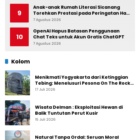
Anak-anak Rumah Literasi Sicanang
9
Torehkan Prestasi pada Peringatan Hari
Anak Nasional di Kecamatan Medan
7 Agustus 2026
0
Belawan
OpenAI Hapus Batasan Penggunaan
10
Chat Teks untuk Akun Gratis ChatGPT
7 Agustus 2026
0
Kolom
Menikmati Yogyakarta dari Ketinggian
Tebing: Menelusuri Pesona On The Rock
Jogja yang Sedang Naik Daun
17 Juli 2026
Wisata Delman : Eksploitasi Hewan di
Balik Tuntutan Perut Kusir
15 Juli 2026
Natural Tanpa Ordal: Seruan Moral