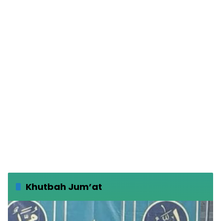
Khutbah Jum’at