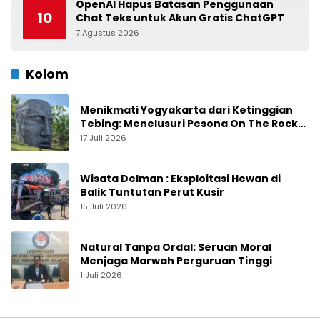
OpenAI Hapus Batasan Penggunaan
10
Chat Teks untuk Akun Gratis ChatGPT
7 Agustus 2026
0
Kolom
Menikmati Yogyakarta dari Ketinggian
Tebing: Menelusuri Pesona On The Rock
Jogja yang Sedang Naik Daun
17 Juli 2026
Wisata Delman : Eksploitasi Hewan di
Balik Tuntutan Perut Kusir
15 Juli 2026
Natural Tanpa Ordal: Seruan Moral
Menjaga Marwah Perguruan Tinggi
1 Juli 2026