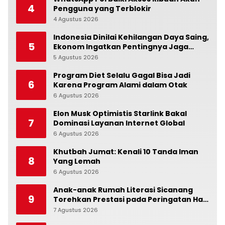
4
Pengguna yang Terblokir
4 Agustus 2026
0
Indonesia Dinilai Kehilangan Daya Saing,
5
Ekonom Ingatkan Pentingnya Jaga
Independensi Bank Indonesia
5 Agustus 2026
0
Program Diet Selalu Gagal Bisa Jadi
6
Karena Program Alami dalam Otak
6 Agustus 2026
0
Elon Musk Optimistis Starlink Bakal
7
Dominasi Layanan Internet Global
6 Agustus 2026
0
Khutbah Jumat: Kenali 10 Tanda Iman
8
Yang Lemah
6 Agustus 2026
0
Anak-anak Rumah Literasi Sicanang
9
Torehkan Prestasi pada Peringatan Hari
Anak Nasional di Kecamatan Medan
7 Agustus 2026
0
Belawan