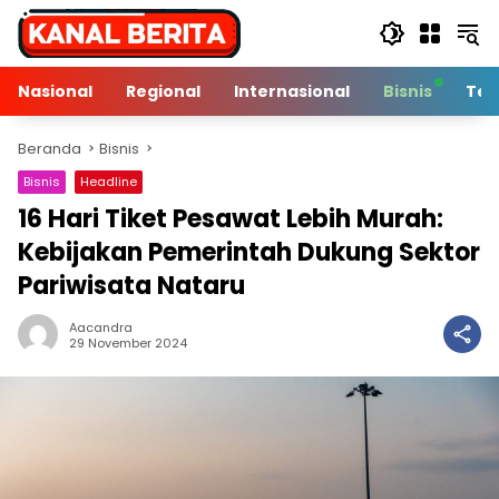
Langsung
ke
konten
Nasional
Regional
Internasional
Bisnis
Tek
Beranda
Bisnis
Bisnis
Headline
16 Hari Tiket Pesawat Lebih Murah:
Kebijakan Pemerintah Dukung Sektor
Pariwisata Nataru
Aacandra
2 Min Baca
29 November 2024