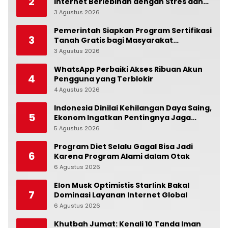
2
Internet Berlebihan dengan Stres dan
Suasana Hati
3 Agustus 2026
0
Pemerintah Siapkan Program Sertifikasi
3
Tanah Gratis bagi Masyarakat
Berpenghasilan Rendah
3 Agustus 2026
0
WhatsApp Perbaiki Akses Ribuan Akun
4
Pengguna yang Terblokir
4 Agustus 2026
0
Indonesia Dinilai Kehilangan Daya Saing,
5
Ekonom Ingatkan Pentingnya Jaga
Independensi Bank Indonesia
5 Agustus 2026
0
Program Diet Selalu Gagal Bisa Jadi
6
Karena Program Alami dalam Otak
6 Agustus 2026
0
Elon Musk Optimistis Starlink Bakal
7
Dominasi Layanan Internet Global
6 Agustus 2026
0
Khutbah Jumat: Kenali 10 Tanda Iman