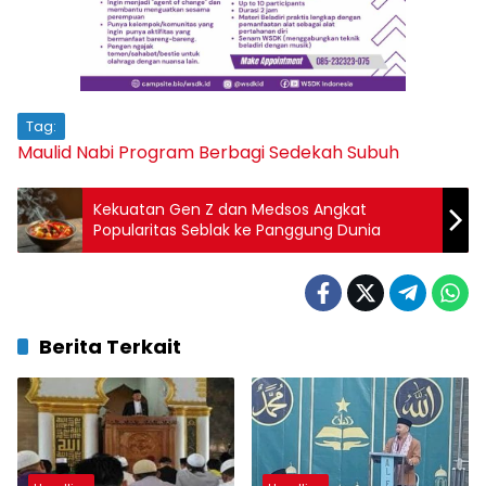
Tag:
Maulid Nabi
Program Berbagi
Sedekah Subuh
Kekuatan Gen Z dan Medsos Angkat
Popularitas Seblak ke Panggung Dunia
Berita Terkait