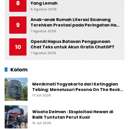
8
Yang Lemah
6 Agustus 2026
0
Anak-anak Rumah Literasi Sicanang
9
Torehkan Prestasi pada Peringatan Hari
Anak Nasional di Kecamatan Medan
7 Agustus 2026
0
Belawan
OpenAI Hapus Batasan Penggunaan
10
Chat Teks untuk Akun Gratis ChatGPT
7 Agustus 2026
0
Kolom
Menikmati Yogyakarta dari Ketinggian
Tebing: Menelusuri Pesona On The Rock
Jogja yang Sedang Naik Daun
17 Juli 2026
Wisata Delman : Eksploitasi Hewan di
Balik Tuntutan Perut Kusir
15 Juli 2026