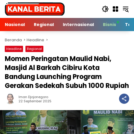
Langsung
ke
konten
Nasional
Regional
Internasional
Bisnis
Tek
Beranda
Headline
Headline
Regional
Momen Peringatan Maulid Nabi,
Masjid Al Barkah Cibiru Kota
Bandung Launching Program
Gerakan Sedekah Subuh 1000 Rupiah
Iman Djojonegoro
3 Min Baca
22 September 2025