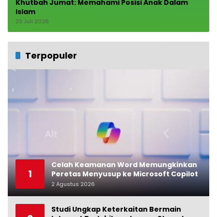
Khutbah Jumat: Memahami Posisi Anak Dalam
Islam
23 Juli 2026
Terpopuler
Celah Keamanan Word Memungkinkan
1
Peretas Menyusup ke Microsoft Copilot
2 Agustus 2026
0
Studi Ungkap Keterkaitan Bermain