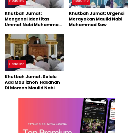
Headline
Headline
Khutbah Jumat:
Khutbah Jumat: Urgensi
Mengenal Identitas
Merayakan Maulid Nabi
Ummat Nabi Muhammad
Muhammad Saw
(Refleksi memperingati
Maulidun Nabi)
Headline
Khutbah Jumat: Selalu
Ada Mau’izhoh Hasanah
Di Momen Maulid Nabi