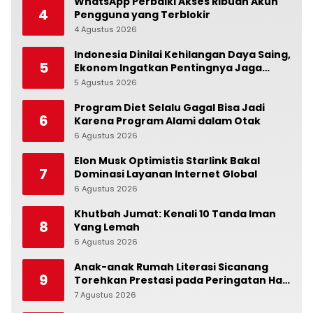
WhatsApp Perbaiki Akses Ribuan Akun
4
Pengguna yang Terblokir
4 Agustus 2026
0
Indonesia Dinilai Kehilangan Daya Saing,
5
Ekonom Ingatkan Pentingnya Jaga
Independensi Bank Indonesia
5 Agustus 2026
0
Program Diet Selalu Gagal Bisa Jadi
6
Karena Program Alami dalam Otak
6 Agustus 2026
0
Elon Musk Optimistis Starlink Bakal
7
Dominasi Layanan Internet Global
6 Agustus 2026
0
Khutbah Jumat: Kenali 10 Tanda Iman
8
Yang Lemah
6 Agustus 2026
0
Anak-anak Rumah Literasi Sicanang
9
Torehkan Prestasi pada Peringatan Hari
Anak Nasional di Kecamatan Medan
7 Agustus 2026
0
Belawan