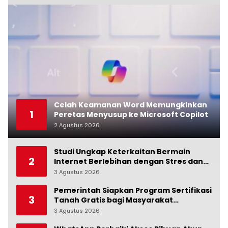
Celah Keamanan Word Memungkinkan
1
Peretas Menyusup ke Microsoft Copilot
2 Agustus 2026
0
Studi Ungkap Keterkaitan Bermain
2
Internet Berlebihan dengan Stres dan
Suasana Hati
3 Agustus 2026
0
Pemerintah Siapkan Program Sertifikasi
3
Tanah Gratis bagi Masyarakat
Berpenghasilan Rendah
3 Agustus 2026
0