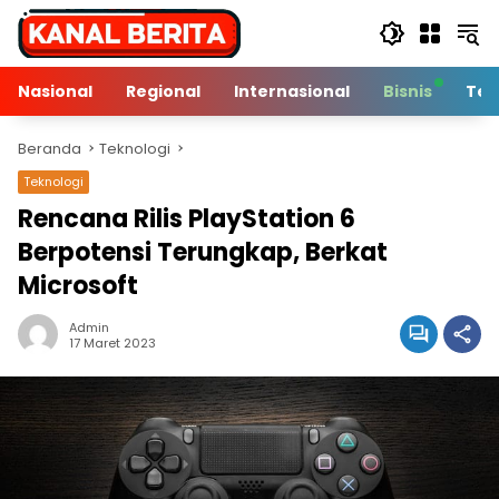
Langsung
ke
konten
Nasional
Regional
Internasional
Bisnis
Tek
Beranda
Teknologi
Teknologi
Rencana Rilis PlayStation 6
Berpotensi Terungkap, Berkat
Microsoft
Admin
1 Min Baca
17 Maret 2023