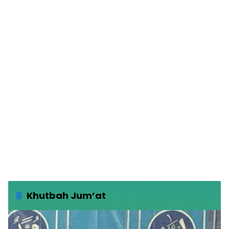
Khutbah Jum’at