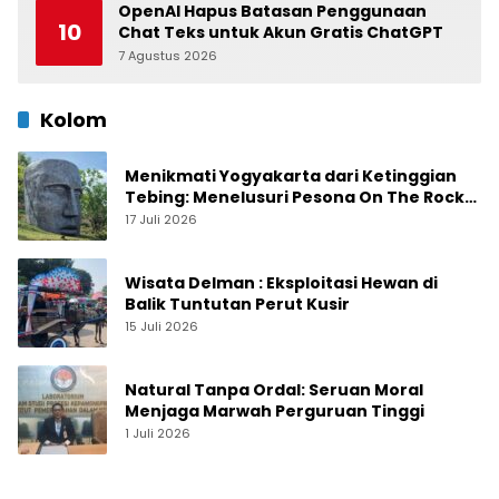
OpenAI Hapus Batasan Penggunaan
10
Chat Teks untuk Akun Gratis ChatGPT
7 Agustus 2026
0
Kolom
Menikmati Yogyakarta dari Ketinggian
Tebing: Menelusuri Pesona On The Rock
Jogja yang Sedang Naik Daun
17 Juli 2026
Wisata Delman : Eksploitasi Hewan di
Balik Tuntutan Perut Kusir
15 Juli 2026
Natural Tanpa Ordal: Seruan Moral
Menjaga Marwah Perguruan Tinggi
1 Juli 2026