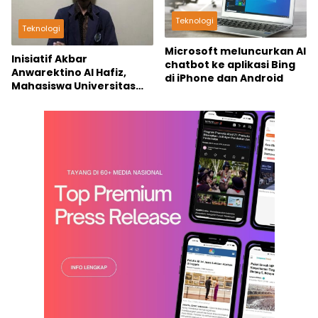
Teknologi
Teknologi
Microsoft meluncurkan AI
Inisiatif Akbar
chatbot ke aplikasi Bing
Anwarektino Al Hafiz,
di iPhone dan Android
Mahasiswa Universitas
Negeri Malang
Kembangkan Crypto
Berbasis Budaya
Indonesia