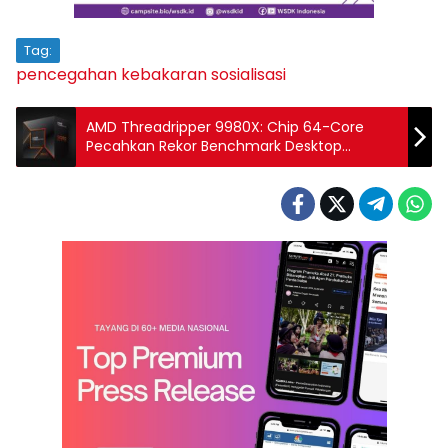
Tag:
pencegahan kebakaran
sosialisasi
AMD Threadripper 9980X: Chip 64-Core
Pecahkan Rekor Benchmark Desktop
dengan Harga USD 5.198