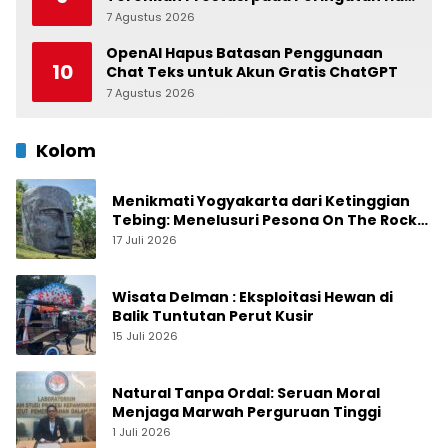
Anak Nasional di Kecamatan Medan
7 Agustus 2026
0
Belawan
OpenAI Hapus Batasan Penggunaan
10
Chat Teks untuk Akun Gratis ChatGPT
7 Agustus 2026
0
Kolom
Menikmati Yogyakarta dari Ketinggian
Tebing: Menelusuri Pesona On The Rock
Jogja yang Sedang Naik Daun
17 Juli 2026
Wisata Delman : Eksploitasi Hewan di
Balik Tuntutan Perut Kusir
15 Juli 2026
Natural Tanpa Ordal: Seruan Moral
Menjaga Marwah Perguruan Tinggi
1 Juli 2026