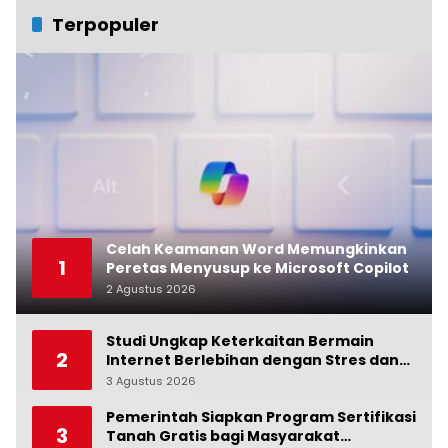
Terpopuler
Celah Keamanan Word Memungkinkan
1
Peretas Menyusup ke Microsoft Copilot
2 Agustus 2026
0
Studi Ungkap Keterkaitan Bermain
2
Internet Berlebihan dengan Stres dan
Suasana Hati
3 Agustus 2026
0
Pemerintah Siapkan Program Sertifikasi
3
Tanah Gratis bagi Masyarakat