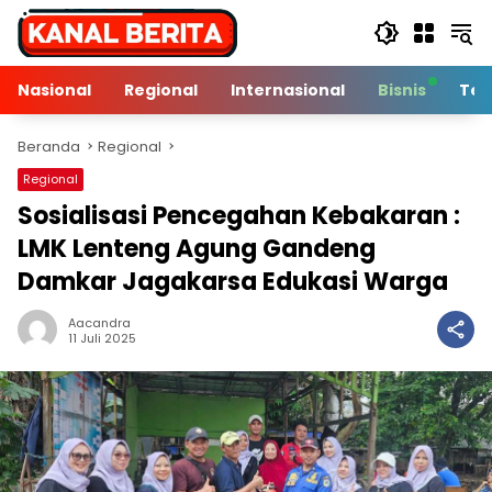
Langsung
ke
konten
Nasional
Regional
Internasional
Bisnis
Tek
Beranda
Regional
Regional
Sosialisasi Pencegahan Kebakaran :
LMK Lenteng Agung Gandeng
Damkar Jagakarsa Edukasi Warga
Aacandra
2 Min Baca
11 Juli 2025