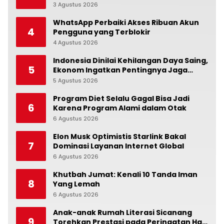
Berpenghasilan Rendah
3 Agustus 2026
0
WhatsApp Perbaiki Akses Ribuan Akun
4
Pengguna yang Terblokir
4 Agustus 2026
0
Indonesia Dinilai Kehilangan Daya Saing,
5
Ekonom Ingatkan Pentingnya Jaga
Independensi Bank Indonesia
5 Agustus 2026
0
Program Diet Selalu Gagal Bisa Jadi
6
Karena Program Alami dalam Otak
6 Agustus 2026
0
Elon Musk Optimistis Starlink Bakal
7
Dominasi Layanan Internet Global
6 Agustus 2026
0
Khutbah Jumat: Kenali 10 Tanda Iman
8
Yang Lemah
6 Agustus 2026
0
Anak-anak Rumah Literasi Sicanang
9
Torehkan Prestasi pada Peringatan Hari