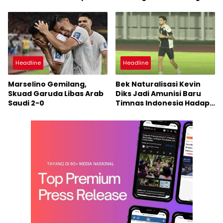
Ambil Alih Timnas
FIFA Terbaru
Indonesia
Headline
Headline
Marselino Gemilang,
Bek Naturalisasi Kevin
Skuad Garuda Libas Arab
Diks Jadi Amunisi Baru
Saudi 2-0
Timnas Indonesia Hadapi
Jepang