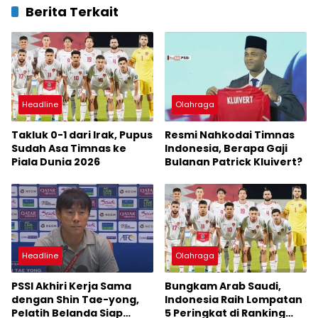
Berita Terkait
Headline
Olahraga
Takluk 0-1 dari Irak, Pupus
Resmi Nahkodai Timnas
Sudah Asa Timnas ke
Indonesia, Berapa Gaji
Piala Dunia 2026
Bulanan Patrick Kluivert?
Headline
Olahraga
PSSI Akhiri Kerja Sama
Bungkam Arab Saudi,
dengan Shin Tae-yong,
Indonesia Raih Lompatan
Pelatih Belanda Siap
5 Peringkat di Ranking