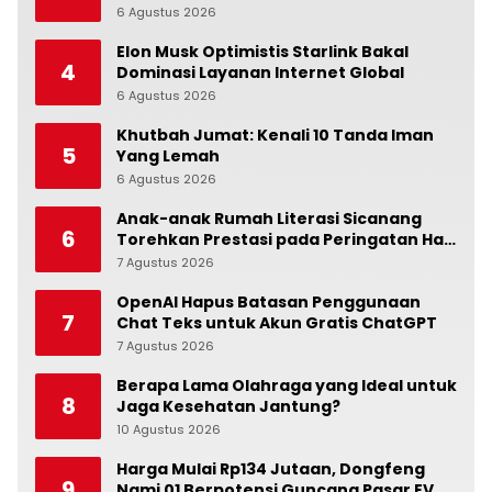
6 Agustus 2026
0
Elon Musk Optimistis Starlink Bakal
4
Dominasi Layanan Internet Global
6 Agustus 2026
0
Khutbah Jumat: Kenali 10 Tanda Iman
5
Yang Lemah
6 Agustus 2026
0
Anak-anak Rumah Literasi Sicanang
6
Torehkan Prestasi pada Peringatan Hari
Anak Nasional di Kecamatan Medan
7 Agustus 2026
0
Belawan
OpenAI Hapus Batasan Penggunaan
7
Chat Teks untuk Akun Gratis ChatGPT
7 Agustus 2026
0
Berapa Lama Olahraga yang Ideal untuk
8
Jaga Kesehatan Jantung?
10 Agustus 2026
0
Harga Mulai Rp134 Jutaan, Dongfeng
9
Nami 01 Berpotensi Guncang Pasar EV