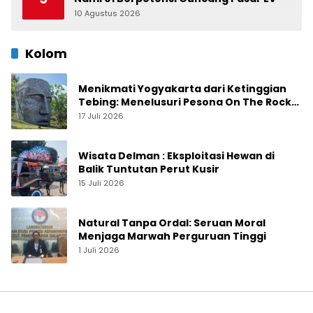
10 Agustus 2026
0
Kolom
Menikmati Yogyakarta dari Ketinggian
Tebing: Menelusuri Pesona On The Rock
Jogja yang Sedang Naik Daun
17 Juli 2026
Wisata Delman : Eksploitasi Hewan di
Balik Tuntutan Perut Kusir
15 Juli 2026
Natural Tanpa Ordal: Seruan Moral
Menjaga Marwah Perguruan Tinggi
1 Juli 2026