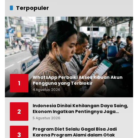
Terpopuler
WhatsApp Perbaiki Akses Ribuan Akun
1
Pengguna yang Terblokir
4 Agustus 2026
0
Indonesia Dinilai Kehilangan Daya Saing,
2
Ekonom Ingatkan Pentingnya Jaga
Independensi Bank Indonesia
5 Agustus 2026
0
Program Diet Selalu Gagal Bisa Jadi
3
Karena Program Alami dalam Otak