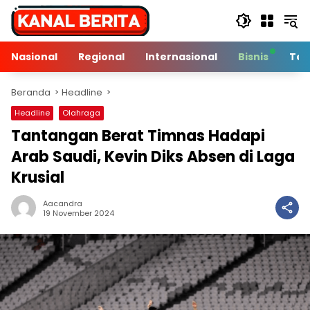
Langsung
ke
konten
Nasional
Regional
Internasional
Bisnis
Tek
Beranda
Headline
Headline
Olahraga
Tantangan Berat Timnas Hadapi
Arab Saudi, Kevin Diks Absen di Laga
Krusial
Aacandra
3 Min Baca
19 November 2024