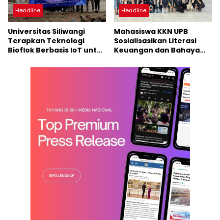
Headline
Headline
Universitas Siliwangi
Mahasiswa KKN UPB
Terapkan Teknologi
Sosialisasikan Literasi
Bioflok Berbasis IoT untuk
Keuangan dan Bahaya
Petani Ikan di Kabupaten
Bank Emok di Desa
Ciamis
Simpangan