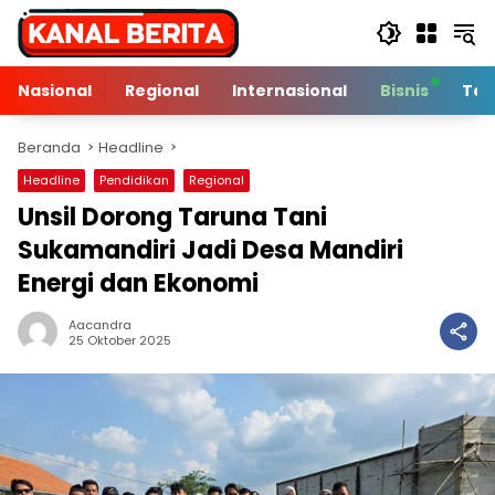
Langsung
ke
konten
Nasional
Regional
Internasional
Bisnis
Tek
Beranda
Headline
Headline
Pendidikan
Regional
Unsil Dorong Taruna Tani
Sukamandiri Jadi Desa Mandiri
Energi dan Ekonomi
Aacandra
2 Min Baca
25 Oktober 2025