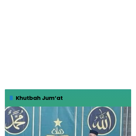
Khutbah Jum’at