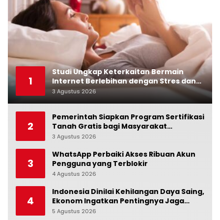
Studi Ungkap Keterkaitan Bermain
1
Internet Berlebihan dengan Stres dan
Suasana Hati
3 Agustus 2026
0
Pemerintah Siapkan Program Sertifikasi
2
Tanah Gratis bagi Masyarakat
Berpenghasilan Rendah
3 Agustus 2026
0
WhatsApp Perbaiki Akses Ribuan Akun
3
Pengguna yang Terblokir
4 Agustus 2026
0
Indonesia Dinilai Kehilangan Daya Saing,
4
Ekonom Ingatkan Pentingnya Jaga
Independensi Bank Indonesia
5 Agustus 2026
0