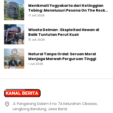
Menikmati Yogyakarta dari Ketinggian
Tebing: Menelusuri Pesona On The Rock
Jogja yang Sedang Naik Daun
17 Juli 2026
Wisata Delman : Eksploitasi Hewan di
Balik Tuntutan Perut Kusir
15 Juli 2026
Natural Tanpa Ordal: Seruan Moral
Menjaga Marwah Perguruan Tinggi
1 Juli 2026
Jl. Pangarang Dalam II no 7A Kelurahan Cikawao,
Lengkong Bandung, Jawa Barat.