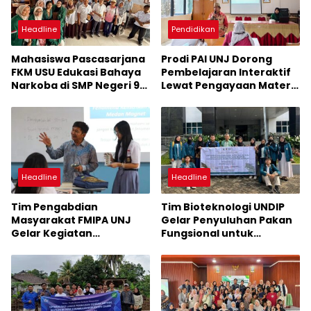
Headline
Pendidikan
Mahasiswa Pascasarjana
Prodi PAI UNJ Dorong
FKM USU Edukasi Bahaya
Pembelajaran Interaktif
Narkoba di SMP Negeri 9
Lewat Pengayaan Materi
Tebing Tinggi
Ajar di SMAN 37 Jakarta
Headline
Headline
Tim Pengabdian
Tim Bioteknologi UNDIP
Masyarakat FMIPA UNJ
Gelar Penyuluhan Pakan
Gelar Kegiatan
Fungsional untuk
Implementasi Energi
Pembudidaya Lele di
Surya dan Angin di SMA
Kelurahan Candi
Labschool Bintaro