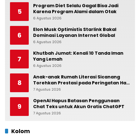
Program Diet Selalu Gagal Bisa Jadi
5
Karena Program Alami dalam Otak
6 Agustus 2026
0
Elon Musk Optimistis Starlink Bakal
6
Dominasi Layanan Internet Global
6 Agustus 2026
0
Khutbah Jumat: Kenali 10 Tanda Iman
7
Yang Lemah
6 Agustus 2026
0
Anak-anak Rumah Literasi Sicanang
8
Torehkan Prestasi pada Peringatan Hari
Anak Nasional di Kecamatan Medan
7 Agustus 2026
0
Belawan
OpenAI Hapus Batasan Penggunaan
9
Chat Teks untuk Akun Gratis ChatGPT
7 Agustus 2026
0
Kolom