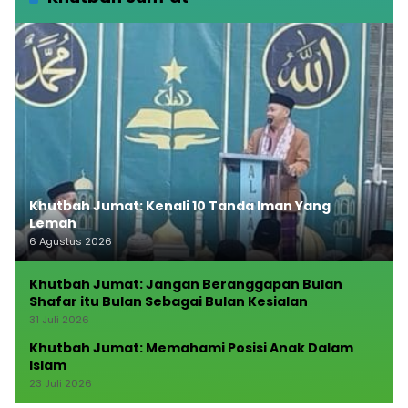
Khutbah Jumat: Kenali 10 Tanda Iman Yang
Lemah
6 Agustus 2026
Khutbah Jumat: Jangan Beranggapan Bulan
Shafar itu Bulan Sebagai Bulan Kesialan
31 Juli 2026
Khutbah Jumat: Memahami Posisi Anak Dalam
Islam
23 Juli 2026