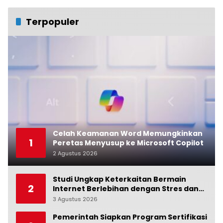
Terpopuler
Celah Keamanan Word Memungkinkan
1
Peretas Menyusup ke Microsoft Copilot
2 Agustus 2026
0
Studi Ungkap Keterkaitan Bermain
2
Internet Berlebihan dengan Stres dan
Suasana Hati
3 Agustus 2026
0
Pemerintah Siapkan Program Sertifikasi