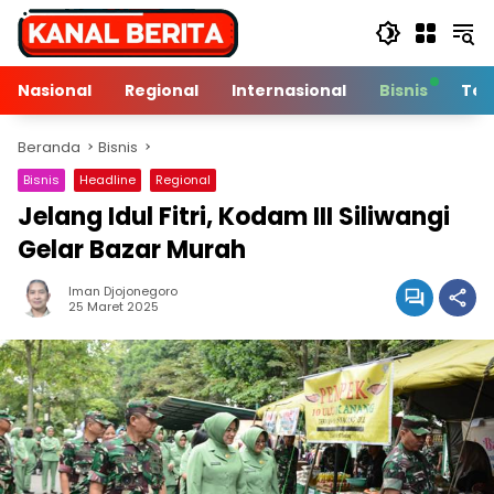
Langsung
ke
konten
Nasional
Regional
Internasional
Bisnis
Tek
Beranda
Bisnis
Bisnis
Headline
Regional
Jelang Idul Fitri, Kodam III Siliwangi
Gelar Bazar Murah
Iman Djojonegoro
2 Min Baca
25 Maret 2025