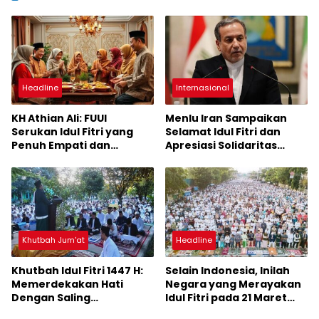
Headline
Internasional
KH Athian Ali: FUUI
Menlu Iran Sampaikan
Serukan Idul Fitri yang
Selamat Idul Fitri dan
Penuh Empati dan
Apresiasi Solidaritas
Kepedulian untuk
Indonesia
Sesama
Khutbah Jum'at
Headline
Khutbah Idul Fitri 1447 H:
Selain Indonesia, Inilah
Memerdekakan Hati
Negara yang Merayakan
Dengan Saling
Idul Fitri pada 21 Maret
Memaafkan
2026