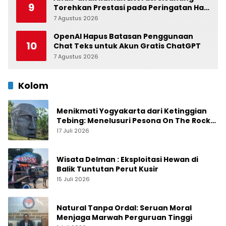
9
Torehkan Prestasi pada Peringatan Hari
Anak Nasional di Kecamatan Medan
7 Agustus 2026
0
Belawan
OpenAI Hapus Batasan Penggunaan
10
Chat Teks untuk Akun Gratis ChatGPT
7 Agustus 2026
0
Kolom
Menikmati Yogyakarta dari Ketinggian
Tebing: Menelusuri Pesona On The Rock
Jogja yang Sedang Naik Daun
17 Juli 2026
Wisata Delman : Eksploitasi Hewan di
Balik Tuntutan Perut Kusir
15 Juli 2026
Natural Tanpa Ordal: Seruan Moral
Menjaga Marwah Perguruan Tinggi