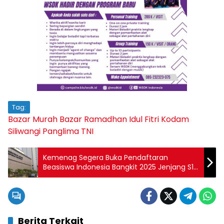
Tag:
Bazar Murah
Bazar Ramadhan
Idul Fitri
Kodam
Siliwangi
Panglima TNI
Kemenag Segera Buka Pendaftaran
Beasiswa Indonesia Bangkit 2025 Jenjang S1
S2 S3, Ini Syaratnya
Berita Terkait