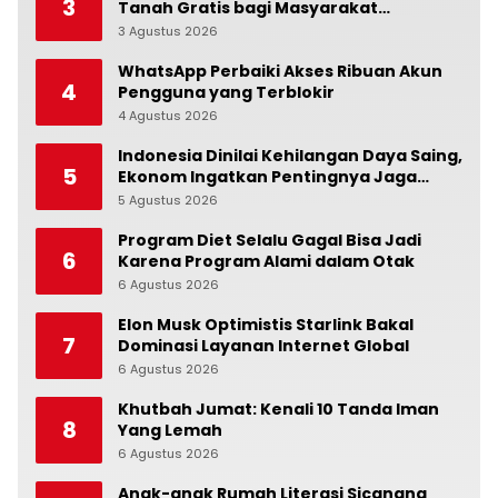
3
Tanah Gratis bagi Masyarakat
Berpenghasilan Rendah
3 Agustus 2026
0
WhatsApp Perbaiki Akses Ribuan Akun
4
Pengguna yang Terblokir
4 Agustus 2026
0
Indonesia Dinilai Kehilangan Daya Saing,
5
Ekonom Ingatkan Pentingnya Jaga
Independensi Bank Indonesia
5 Agustus 2026
0
Program Diet Selalu Gagal Bisa Jadi
6
Karena Program Alami dalam Otak
6 Agustus 2026
0
Elon Musk Optimistis Starlink Bakal
7
Dominasi Layanan Internet Global
6 Agustus 2026
0
Khutbah Jumat: Kenali 10 Tanda Iman
8
Yang Lemah
6 Agustus 2026
0
Anak-anak Rumah Literasi Sicanang