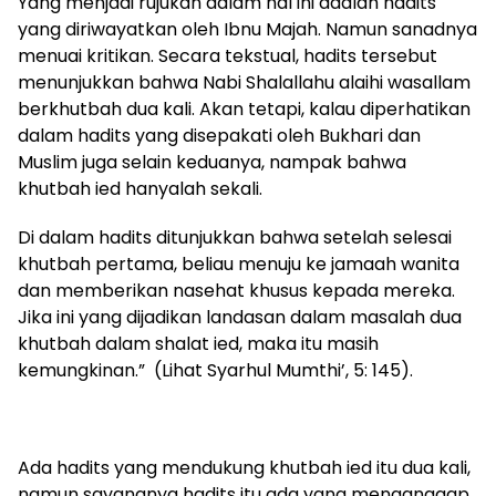
Yang menjadi rujukan dalam hal ini adalah hadits
yang diriwayatkan oleh Ibnu Majah. Namun sanadnya
menuai kritikan. Secara tekstual, hadits tersebut
menunjukkan bahwa Nabi Shalallahu alaihi wasallam
berkhutbah dua kali. Akan tetapi, kalau diperhatikan
dalam hadits yang disepakati oleh Bukhari dan
Muslim juga selain keduanya, nampak bahwa
khutbah ied hanyalah sekali.
Di dalam hadits ditunjukkan bahwa setelah selesai
khutbah pertama, beliau menuju ke jamaah wanita
dan memberikan nasehat khusus kepada mereka.
Jika ini yang dijadikan landasan dalam masalah dua
khutbah dalam shalat ied, maka itu masih
kemungkinan.” (Lihat Syarhul Mumthi’, 5: 145).
Ada hadits yang mendukung khutbah ied itu dua kali,
namun sayangnya hadits itu ada yang menganggap