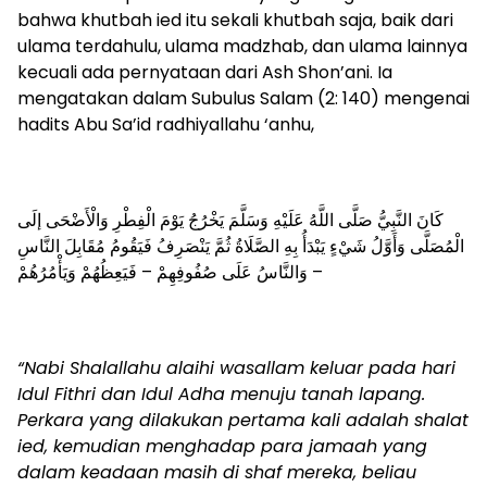
bahwa khutbah ied itu sekali khutbah saja, baik dari
ulama terdahulu, ulama madzhab, dan ulama lainnya
kecuali ada pernyataan dari Ash Shon’ani. Ia
mengatakan dalam Subulus Salam (2: 140) mengenai
hadits Abu Sa’id radhiyallahu ‘anhu,
كَانَ النَّبِيُّ صَلَّى اللَّهُ عَلَيْهِ وَسَلَّمَ يَخْرُجُ يَوْمَ الْفِطْرِ وَالْأَضْحَى إلَى
الْمُصَلَّى وَأَوَّلُ شَيْءٍ يَبْدَأُ بِهِ الصَّلَاةُ ثُمَّ يَنْصَرِفُ فَيَقُومُ مُقَابِلَ النَّاسِ
– وَالنَّاسُ عَلَى صُفُوفِهِمْ – فَيَعِظُهُمْ وَيَأْمُرُهُمْ
“Nabi Shalallahu alaihi wasallam keluar pada hari
Idul Fithri dan Idul Adha menuju tanah lapang.
Perkara yang dilakukan pertama kali adalah shalat
ied, kemudian menghadap para jamaah yang
dalam keadaan masih di shaf mereka, beliau