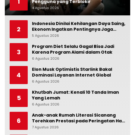
1
Pengguna yang Terblokir
4 Agustus 2026
0
Indonesia Dinilai Kehilangan Daya Saing,
2
Ekonom Ingatkan Pentingnya Jaga
Independensi Bank Indonesia
5 Agustus 2026
0
Program Diet Selalu Gagal Bisa Jadi
3
Karena Program Alami dalam Otak
6 Agustus 2026
0
Elon Musk Optimistis Starlink Bakal
4
Dominasi Layanan Internet Global
6 Agustus 2026
0
Khutbah Jumat: Kenali 10 Tanda Iman
5
Yang Lemah
6 Agustus 2026
0
Anak-anak Rumah Literasi Sicanang
6
Torehkan Prestasi pada Peringatan Hari
Anak Nasional di Kecamatan Medan
7 Agustus 2026
0
Belawan