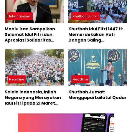
Internasional
Khutbah Jum'at
Menlu Iran Sampaikan
Khutbah Idul Fitri 1447 H:
Selamat Idul Fitri dan
Memerdekakan Hati
Apresiasi Solidaritas
Dengan Saling
Indonesia
Memaafkan
Headline
Headline
Selain Indonesia, Inilah
Khutbah Jumat:
Negara yang Merayakan
Menggapai Lailatul Qodar
Idul Fitri pada 21 Maret
2026