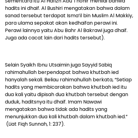
Sementara itu Al Hafizh Abu Thohir menilai bahwa
hadits ini dhaif. Al Bushiri mengatakan bahwa dalam
sanad tersebut terdapat Isma’il bin Muslim Al Makkiy,
para ulama sepakat akan kedhaifan perawi ini.
Perawi lainnya yaitu Abu Bahr Al Bakrawi juga dhaif.
Juga ada cacat lain dari hadits tersebut).
Selain Syaikh Ibnu Utsaimin juga Sayyid Sabiq
rahimahullah berpendapat bahwa khutbah ied
hanyalah sekali. Beliau rahimahullah berkata, “Setiap
hadits yang membicarakan bahwa khutbah ied itu
dua kali yaitu dipisah dua khutbah tersebut dengan
duduk, haditsnya itu dhaif. Imam Nawawi
mengatakan bahwa tidak ada hadits yang
menunjukkan dua kali khutbah dalam khutbah ied.”
(Liat Fiqh Sunnah, 1: 237).