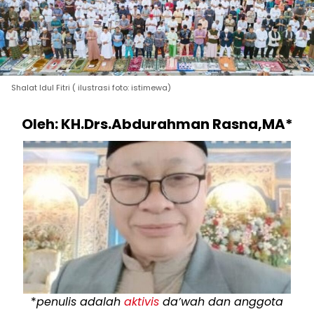
Shalat Idul Fitri ( ilustrasi foto: istimewa)
Oleh: KH.Drs.Abdurahman Rasna,MA*
*
penulis adalah
aktivis
da’wah dan anggota