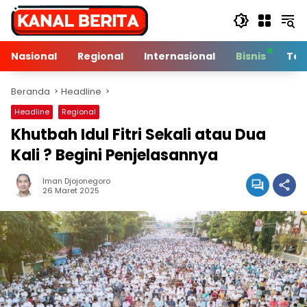
Langsung
ke
konten
Nasional
Regional
Internasional
Bisnis
Tek
Beranda
Headline
Headline
Regional
Khutbah Idul Fitri Sekali atau Dua
Kali ? Begini Penjelasannya
Iman Djojonegoro
7 Min Baca
26 Maret 2025