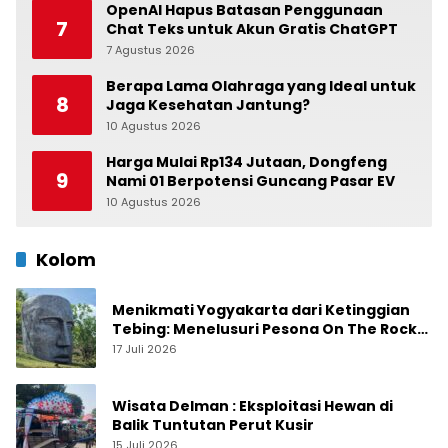
OpenAI Hapus Batasan Penggunaan
7
Chat Teks untuk Akun Gratis ChatGPT
7 Agustus 2026
0
Berapa Lama Olahraga yang Ideal untuk
8
Jaga Kesehatan Jantung?
10 Agustus 2026
0
Harga Mulai Rp134 Jutaan, Dongfeng
9
Nami 01 Berpotensi Guncang Pasar EV
10 Agustus 2026
0
Kolom
Menikmati Yogyakarta dari Ketinggian
Tebing: Menelusuri Pesona On The Rock
Jogja yang Sedang Naik Daun
17 Juli 2026
Wisata Delman : Eksploitasi Hewan di
Balik Tuntutan Perut Kusir
15 Juli 2026