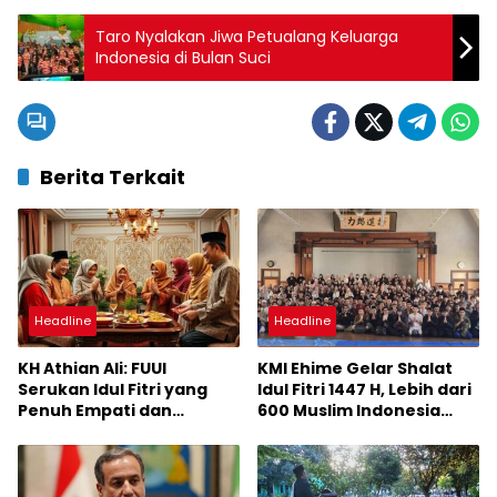
Taro Nyalakan Jiwa Petualang Keluarga
Indonesia di Bulan Suci
Berita Terkait
Headline
Headline
KH Athian Ali: FUUI
KMI Ehime Gelar Shalat
Serukan Idul Fitri yang
Idul Fitri 1447 H, Lebih dari
Penuh Empati dan
600 Muslim Indonesia
Kepedulian untuk
Padati Matsuyama
Sesama