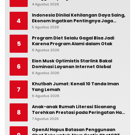
4 Agustus 2026
0
Indonesia Dinilai Kehilangan Daya Saing,
4
Ekonom Ingatkan Pentingnya Jaga
Independensi Bank Indonesia
5 Agustus 2026
0
Program Diet Selalu Gagal Bisa Jadi
5
Karena Program Alami dalam Otak
6 Agustus 2026
0
Elon Musk Optimistis Starlink Bakal
6
Dominasi Layanan Internet Global
6 Agustus 2026
0
Khutbah Jumat: Kenali 10 Tanda Iman
7
Yang Lemah
6 Agustus 2026
0
Anak-anak Rumah Literasi Sicanang
8
Torehkan Prestasi pada Peringatan Hari
Anak Nasional di Kecamatan Medan
7 Agustus 2026
0
Belawan
OpenAI Hapus Batasan Penggunaan