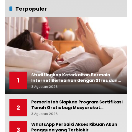
Terpopuler
Studi Ungkap Keterkaitan Bermain
1
Internet Berlebihan dengan Stres dan
Suasana Hati
3 Agustus 2026
0
Pemerintah Siapkan Program Sertifikasi
2
Tanah Gratis bagi Masyarakat
Berpenghasilan Rendah
3 Agustus 2026
0
WhatsApp Perbaiki Akses Ribuan Akun
3
Pengguna yang Terblokir