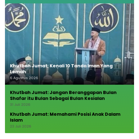
Khutbah Jumat: Kenali 10 Tanda Iman Yang
Lemah
6 Agustus 2026
Khutbah Jumat: Jangan Beranggapan Bulan
Shafar itu Bulan Sebagai Bulan Kesialan
31 Juli 2026
Khutbah Jumat: Memahami Posisi Anak Dalam
Islam
23 Juli 2026