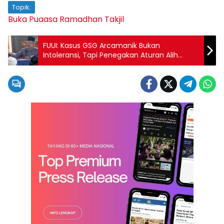
Topik:
Buka Puaasa
Ramadhan
Takjil
FUUI: Kasus GSG Arcamanik Bukan
Intoleransi, Tapi Penegakan Aturan Alih
Fungsi Bangunan