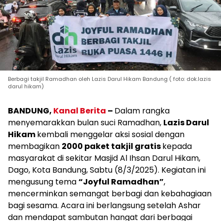
Berbagi takjil Ramadhan oleh Lazis Darul Hikam Bandung ( foto: dok.lazis
darul hikam)
BANDUNG,
Kanal Berita
–
Dalam rangka
menyemarakkan bulan suci Ramadhan,
Lazis Darul
Hikam
kembali menggelar aksi sosial dengan
membagikan
2000 paket takjil gratis
kepada
masyarakat di sekitar Masjid Al Ihsan Darul Hikam,
Dago, Kota Bandung, Sabtu (8/3/2025). Kegiatan ini
mengusung tema
“Joyful Ramadhan”
,
mencerminkan semangat berbagi dan kebahagiaan
bagi sesama. Acara ini berlangsung setelah Ashar
dan mendapat sambutan hangat dari berbagai