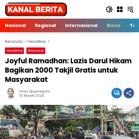
Langsung
ke
konten
Nasional
Regional
Internasional
Bisnis
Tek
Beranda
Headline
Headline
Nasional
Joyful Ramadhan: Lazis Darul Hikam
Bagikan 2000 Takjil Gratis untuk
Masyarakat
Iman Djojonegoro
3 Min Baca
10 Maret 2025