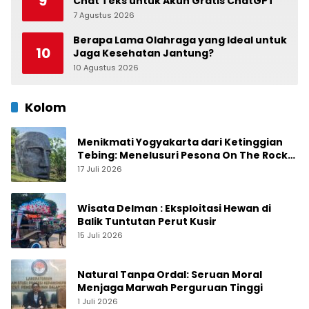
9
Chat Teks untuk Akun Gratis ChatGPT
7 Agustus 2026
0
Berapa Lama Olahraga yang Ideal untuk
10
Jaga Kesehatan Jantung?
10 Agustus 2026
0
Kolom
Menikmati Yogyakarta dari Ketinggian
Tebing: Menelusuri Pesona On The Rock
Jogja yang Sedang Naik Daun
17 Juli 2026
Wisata Delman : Eksploitasi Hewan di
Balik Tuntutan Perut Kusir
15 Juli 2026
Natural Tanpa Ordal: Seruan Moral
Menjaga Marwah Perguruan Tinggi
1 Juli 2026