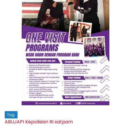
Tag:
ABUJAPI
Kepolisian RI
satpam