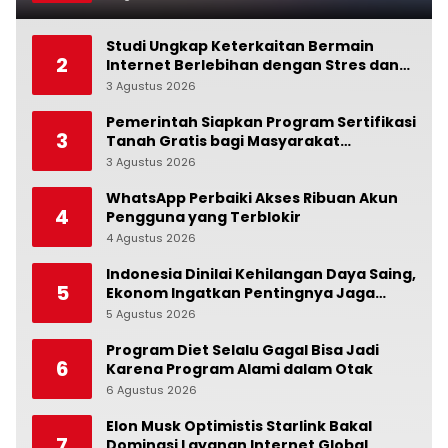
Studi Ungkap Keterkaitan Bermain
2
Internet Berlebihan dengan Stres dan
Suasana Hati
3 Agustus 2026
0
Pemerintah Siapkan Program Sertifikasi
3
Tanah Gratis bagi Masyarakat
Berpenghasilan Rendah
3 Agustus 2026
0
WhatsApp Perbaiki Akses Ribuan Akun
4
Pengguna yang Terblokir
4 Agustus 2026
0
Indonesia Dinilai Kehilangan Daya Saing,
5
Ekonom Ingatkan Pentingnya Jaga
Independensi Bank Indonesia
5 Agustus 2026
0
Program Diet Selalu Gagal Bisa Jadi
6
Karena Program Alami dalam Otak
6 Agustus 2026
0
Elon Musk Optimistis Starlink Bakal
7
Dominasi Layanan Internet Global