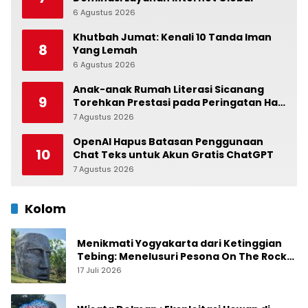
6 Agustus 2026
0
Khutbah Jumat: Kenali 10 Tanda Iman
8
Yang Lemah
6 Agustus 2026
0
Anak-anak Rumah Literasi Sicanang
9
Torehkan Prestasi pada Peringatan Hari
Anak Nasional di Kecamatan Medan
7 Agustus 2026
0
Belawan
OpenAI Hapus Batasan Penggunaan
10
Chat Teks untuk Akun Gratis ChatGPT
7 Agustus 2026
0
Kolom
Menikmati Yogyakarta dari Ketinggian
Tebing: Menelusuri Pesona On The Rock
Jogja yang Sedang Naik Daun
17 Juli 2026