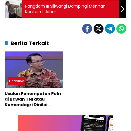
Pangdam III Siliwangi Dampingi Menhan
Kunker di Jabar
Berita Terkait
Headline
Usulan Penempatan Polri
di Bawah TNI atau
Kemendagri Dinilai
Sebagai Langkah Mundur