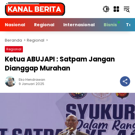
Langsung
ke
konten
Nasional
Regional
Internasional
Bisnis
Tek
Beranda
Regional
Regional
Ketua ABUJAPI : Satpam Jangan
Dianggap Murahan
Eko Hendrawan
2 Min Baca
9 Januari 2025