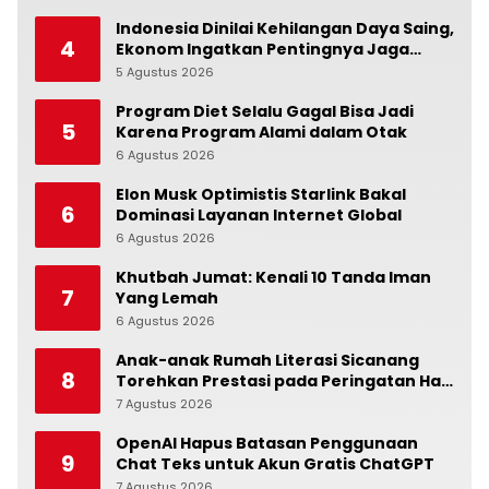
Indonesia Dinilai Kehilangan Daya Saing,
4
Ekonom Ingatkan Pentingnya Jaga
Independensi Bank Indonesia
5 Agustus 2026
0
Program Diet Selalu Gagal Bisa Jadi
5
Karena Program Alami dalam Otak
6 Agustus 2026
0
Elon Musk Optimistis Starlink Bakal
6
Dominasi Layanan Internet Global
6 Agustus 2026
0
Khutbah Jumat: Kenali 10 Tanda Iman
7
Yang Lemah
6 Agustus 2026
0
Anak-anak Rumah Literasi Sicanang
8
Torehkan Prestasi pada Peringatan Hari
Anak Nasional di Kecamatan Medan
7 Agustus 2026
0
Belawan
OpenAI Hapus Batasan Penggunaan
9
Chat Teks untuk Akun Gratis ChatGPT
7 Agustus 2026
0