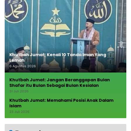
Khutbah Jumat: Kenali 10 Tanda Iman Yang
Lemah
6 Agustus 2026
Khutbah Jumat: Jangan Beranggapan Bulan
Shafar itu Bulan Sebagai Bulan Kesialan
31 Juli 2026
Khutbah Jumat: Memahami Posisi Anak Dalam
Islam
23 Juli 2026