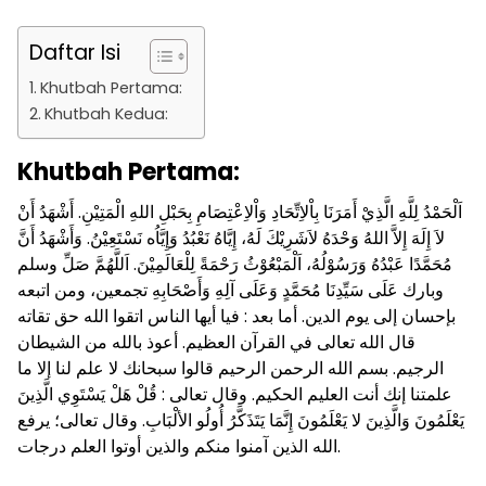
Daftar Isi
Khutbah Pertama:
Khutbah Kedua:
Khutbah Pertama:
اَلْحَمْدُ لِلَّهِ الَّذِيْ أَمَرَنَا بِاْلاِتِّحَادِ وَاْلاِعْتِصَامِ بِحَبْلِ اللهِ الْمَتِيْنِ. أَشْهَدُ أَنْ
لاَ إِلَهَ إِلاَّ اللهُ وَحْدَهُ لاَشَرِيْكَ لَهُ، إِيَّاهُ نَعْبُدُ وَإِيَّاُه نَسْتَعِيْنُ. وَأَشْهَدُ أَنَّ
مُحَمَّدًا عَبْدُهُ وَرَسُوْلُهُ، اَلْمَبْعُوْثُ رَحْمَةً لِلْعَالَمِيْنَ. اَللَّهُمَّ صَلِّ وسلم
وبارك عَلَى سَيِّدِنَا مُحَمَّدٍ وَعَلَى آلِهِ وَأَصْحَابِهِ تجمعين، ومن اتبعه
بإحسان إلى يوم الدين. أما بعد : فيا أيها الناس اتقوا الله حق تقاته
قال الله تعالى في القرآن العظيم. أعوذ بالله من الشيطان
الرجيم. بسم الله الرحمن الرحيم قالوا سبحانك لا علم لنا إلا ما
علمتنا إنك أنت العليم الحكيم. وقال تعالى : قُلْ هَلْ يَسْتَوِي الَّذِينَ
يَعْلَمُونَ وَالَّذِينَ لا يَعْلَمُونَ إِنَّمَا يَتَذَكَّرُ أُولُو الألْبَابِ. وقال تعالى؛ يرفع
الله الذين آمنوا منكم والذين أوتوا العلم درجات.