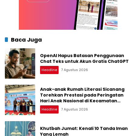
Baca Juga
OpenAI Hapus Batasan Penggunaan
Chat Teks untuk Akun Gratis ChatGPT
Headline
7 Agustus 2026
Anak-anak Rumah Literasi Sicanang
Torehkan Prestasi pada Peringatan
Hari Anak Nasional di Kecamatan
Medan Belawan
Headline
7 Agustus 2026
Khutbah Jumat: Kenali 10 Tanda Iman
Yang Lemah