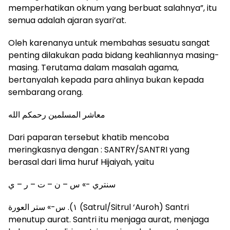
memperhatikan oknum yang berbuat salahnya”, itu
semua adalah ajaran syari’at.
Oleh karenanya untuk membahas sesuatu sangat
penting dilakukan pada bidang keahliannya masing-
masing. Terutama dalam masalah agama,
bertanyalah kepada para ahlinya bukan kepada
sembarang orang.
معاشر المسلمين رحمكم الله
Dari paparan tersebut khatib mencoba
meringkasnya dengan : SANTRY/SANTRI yang
berasal dari lima huruf Hijaiyah, yaitu
سنتري -» س – ن – ت – ر – ي
١). س-» ستر العورة (Satrul/Sitrul ‘Auroh) Santri
menutup aurat. Santri itu menjaga aurat, menjaga