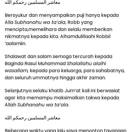
معاشر المسلمين رحمكم الله
Bersyukur dan menyampaikan puji hanya kepada
Alla
Subhanahu wa ta’ala
, Robb yang
mencipta,memelihara dan selalu memberikan
nikmatnya kepada kita. Alhamdulillaahi Robbil
‘aalamiin.
Shalawat dan salam semoga tercurah kepada
Baginda Rasul Muhammad
Shalallahu alaihi
wasallam,
kepada para keluarga, para sahabatnya,
dan seluruh ummatnya hingga akhir zaman.
Selanjutnya selaku khatib Jum’at kali ini berwasiat
agar kita memampu maksimalkan takwa kepada
Allah
Subhanahu wa ta’ala
.
معاشر المسلمين رحمكم الله
Beberapa waktu yang lalu saya menonton tayangan