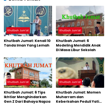
Khutbah Jum'at
Khutbah Jum'at
Khutbah Jumat: Kenali 10
Khutbah Jumat: 6
Tanda Iman Yang Lemah
Modeling Mendidik Anak
Di Masa Libur Sekolah
Khutbah Jum'at
Khutbah Jum'at
Khutbah Jumat: 6 Tips
Khutbah Jumat: Momen
Ikhtiar Menghindarkan
Muharram dan
Gen Z Dari Bahaya Napza
Keberkahan Peduli Yatim
dan Dhu’afa