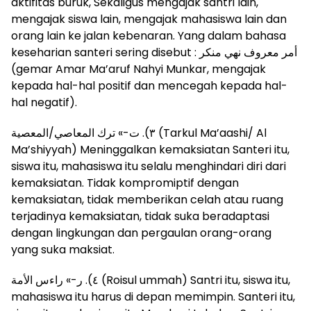
aktifitas buruk, Sekaligus mengajak santri lain,
mengajak siswa lain, mengajak mahasiswa lain dan
orang lain ke jalan kebenaran. Yang dalam bahasa
keseharian santeri sering disebut : أمر معروف نهي منكر
(gemar Amar Ma’aruf Nahyi Munkar, mengajak
kepada hal-hal positif dan mencegah kepada hal-
hal negatif).
٣). ت-» ترك المعاصي/المعصية (Tarkul Ma’aashi/ Al
Ma’shiyyah) Meninggalkan kemaksiatan Santeri itu,
siswa itu, mahasiswa itu selalu menghindari diri dari
kemaksiatan. Tidak kompromiptif dengan
kemaksiatan, tidak memberikan celah atau ruang
terjadinya kemaksiatan, tidak suka beradaptasi
dengan lingkungan dan pergaulan orang-orang
yang suka maksiat.
٤). ر-» راءس الأمة (Roisul ummah) Santri itu, siswa itu,
mahasiswa itu harus di depan memimpin. Santeri itu,