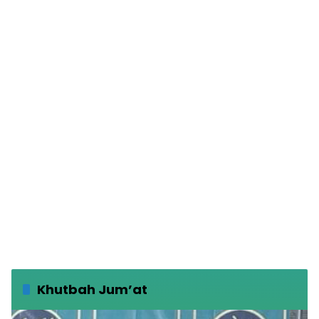
Khutbah Jum’at