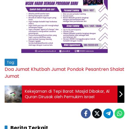
Tag:
Doa Jumat
Khutbah Jumat
Pondok Pesantren
Shalat
Jumat
Kekejaman di Tepi Barat: Masjid Dibakar, Al
Quran Dirusak oleh Pemukim Israel
Berita Terkait