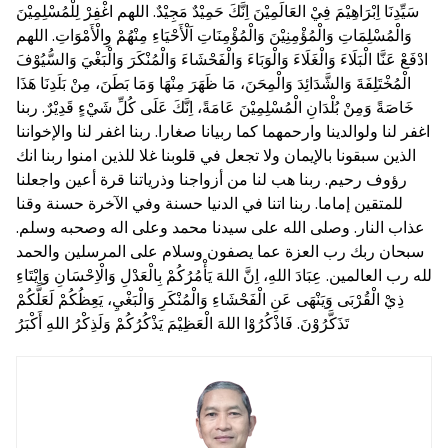
سَيِّدِنَا اِبْرَاهِيْمَ فِيْ العَالَمِيْنَ اِنَّكَ حَمِيْدٌ مَجِيْدٌ. اللهم اغْفِرْ لِلْمُسْلِمِيْنَ
وَالْمُسْلِمَاتِ وَالْمُؤْمِنِيْنَ وَالْمُؤْمِنَاتِ اَلْأَحْيَاءِ مِنْهُمْ وِالْأَمْوَاتِ. اللهم
ادْفَعْ عَنَّا الْبَلَاءَ وَالْغَلَاءَ وَالْوَبَاءَ وَالْفَحْشَاءَ وَالْمُنْكَرَ وَالْبَغْيَ وَالسُّيُوْفَ
الْمُخْتَلِفَةَ وَالشَّدَائِدَ وَالْمِحَنَ، مَا ظَهَرَ مِنْهَا وَمَا بَطَنَ، مِنْ بَلَدِنَا هَذَا
خَاصَةً وَمِنْ بُلْدَانِ الْمُسْلِمِيْنَ عَامَةً، اِنَّكَ عَلَى كُلِّ شَيْءٍ قَدِيْرٌ. ربنا
اغفر لنا ولوالدينا وارحمهما كما ربيانا صغارا. ربنا اغفر لنا والإخواننا
الذين سبقونا بالإيمان ولا تجعل في قلوبنا غلا للذين امنوا ربنا انك
رؤوف رحيم. ربنا هب لنا من أزواجنا وذرياتنا قرة أعين واجعلنا
للمتقين إماما. ربنا اتنا في الدنيا حسنة وفي الآخرة حسنة وقنا
عذاب النار. وصلى الله على سيدنا محمد وعلى اله وصحبه وسلم.
سبحان ربك رب العزة عما يصفون وسلام على المرسلين والحمد
لله رب العالمين. عِبَادَ اللهِ، اِنَّ اللهَ يَأْمُرُكُمْ بِالْعَدْلِ وَالْاِحْسَانِ وَاِيْتَاءِ
ذِيْ الْقُرْبَى وَيَنْهَى عَنِ الْفَحْشَاءِ وَالْمُنْكَرِ وَالْبَغْيِ، يَعِظُكُمْ لَعَلَّكُمْ
تَذَكَّرُوْنَ. فَاذْكُرُوْا اللهَ الْعَظِيْمَ يَذْكُرُكُمْ وَلَذِكْرُ اللهِ أَكْبَرُ