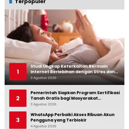
Terpopuler
Studi Ungkap Keterkaitan Bermain
1
Internet Berlebihan dengan Stres dan
Suasana Hati
3 Agustus 2026
0
Pemerintah Siapkan Program Sertifikasi
2
Tanah Gratis bagi Masyarakat
Berpenghasilan Rendah
3 Agustus 2026
0
WhatsApp Perbaiki Akses Ribuan Akun
3
Pengguna yang Terblokir
4 Agustus 2026
0