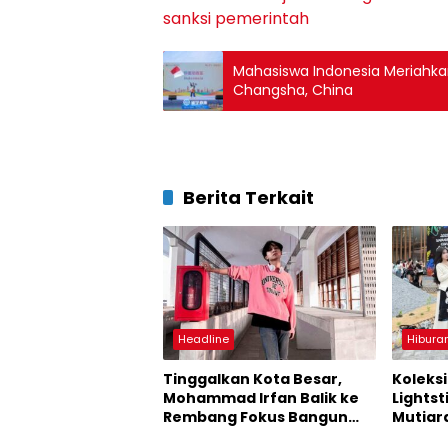
sanksi pemerintah
Mahasiswa Indonesia Meriahkan 
Changsha, China
Berita Terkait
Headline
Hibura
Tinggalkan Kota Besar,
Koleks
Mohammad Irfan Balik ke
Lightst
Rembang Fokus Bangun
Mutiara
Karier Digital
Inspir