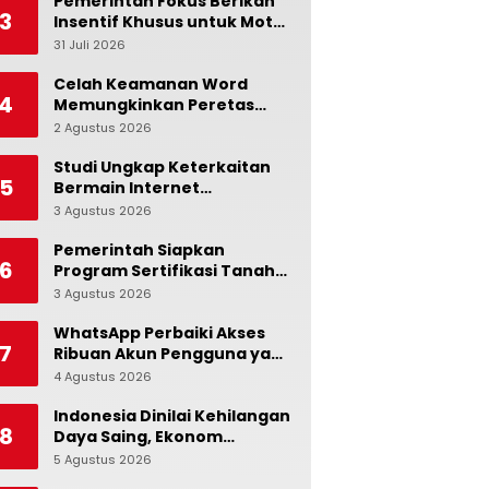
Tidak Cukup!
Pemerintah Fokus Berikan
3
Insentif Khusus untuk Motor
dan Mobil Nasional
31 Juli 2026
0
Celah Keamanan Word
4
Memungkinkan Peretas
Menyusup ke Microsoft
2 Agustus 2026
0
Copilot
Studi Ungkap Keterkaitan
5
Bermain Internet
Berlebihan dengan Stres
3 Agustus 2026
0
dan Suasana Hati
Pemerintah Siapkan
6
Program Sertifikasi Tanah
Gratis bagi Masyarakat
3 Agustus 2026
0
Berpenghasilan Rendah
WhatsApp Perbaiki Akses
7
Ribuan Akun Pengguna yang
Terblokir
4 Agustus 2026
0
Indonesia Dinilai Kehilangan
8
Daya Saing, Ekonom
Ingatkan Pentingnya Jaga
5 Agustus 2026
0
Independensi Bank