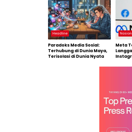
Headline
Nasion
Paradoks Media Sosial:
Meta T
Terhubung di Dunia Maya,
Langga
Terisolasi di Dunia Nyata
Instag
Whats