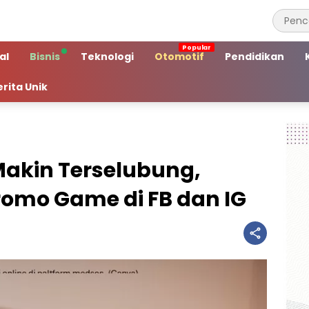
al
Bisnis
Teknologi
Otomotif
Pendidikan
erita Unik
 Makin Terselubung,
omo Game di FB dan IG