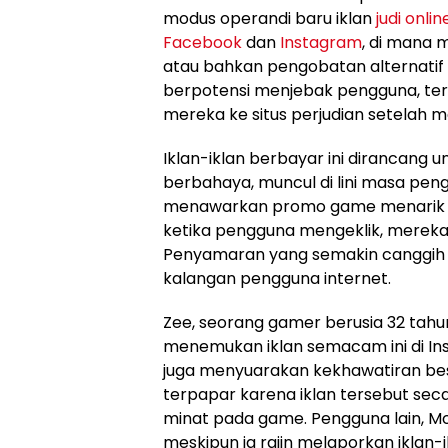
modus operandi baru iklan
judi onlin
Facebook
dan
Instagram
, di mana
atau bahkan pengobatan alternatif un
berpotensi menjebak pengguna, t
mereka ke situs perjudian setelah me
Iklan-iklan berbayar ini dirancang 
berbahaya, muncul di lini masa pe
menawarkan promo game menarik a
ketika pengguna mengeklik, mereka
Penyamaran yang semakin canggih in
kalangan pengguna internet.
Zee, seorang gamer berusia 32 tah
menemukan iklan semacam ini di In
juga menyuarakan kekhawatiran b
terpapar karena iklan tersebut sec
minat pada game. Pengguna lain, Mo
meskipun ia rajin melaporkan iklan-