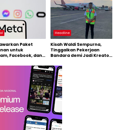
al
Headline
awarkan Paket
Kisah Waldi Sempurna,
nan untuk
Tinggalkan Pekerjaan
ram, Facebook, dan
Bandara demi Jadi Kreator
App
dan Raup Puluhan Juta
Rupiah