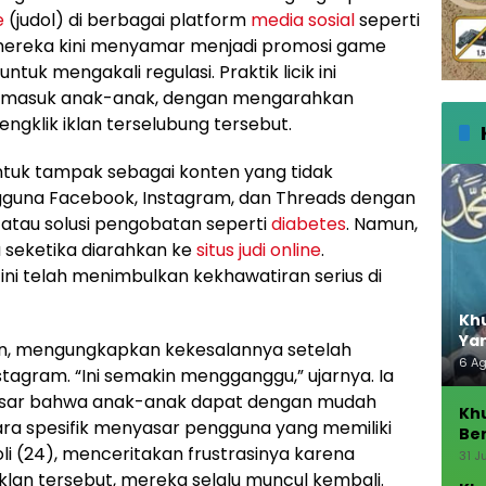
e
(judol) di berbagai platform
media sosial
seperti
 mereka kini menyamar menjadi promosi game
tuk mengakali regulasi. Praktik licik ini
ermasuk anak-anak, dengan mengarahkan
ngklik iklan terselubung tersebut.
untuk tampak sebagai konten yang tidak
ngguna Facebook, Instagram, dan Threads dengan
tau solusi pengobatan seperti
diabetes
. Namun,
 seketika diarahkan ke
situs judi online
.
i telah menimbulkan kekhawatiran serius di
Khu
Ya
un, mengungkapkan kekesalannya setelah
6 A
stagram.
Ini semakin mengganggu,
ujarnya. Ia
esar bahwa anak-anak dapat dengan mudah
Kh
ara spesifik menyasar pengguna yang memiliki
Ber
li (24), menceritakan frustrasinya karena
Seb
31 J
iklan tersebut, mereka selalu muncul kembali.