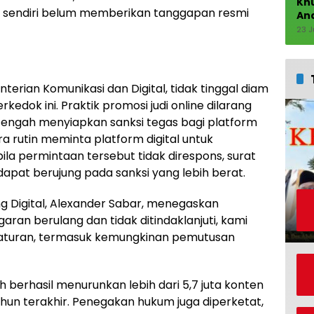
Kh
sendiri belum memberikan tanggapan resmi
An
23 J
terian Komunikasi dan Digital, tidak tinggal diam
edok ini. Praktik promosi judi online dilarang
 tengah menyiapkan sanksi tegas bagi platform
 rutin meminta platform digital untuk
ila permintaan tersebut tidak direspons, surat
apat berujung pada sanksi yang lebih berat.
g Digital, Alexander Sabar, menegaskan
garan berulang dan tidak ditindaklanjuti, kami
aturan, termasuk kemungkinan pemutusan
 berhasil menurunkan lebih dari 5,7 juta konten
tahun terakhir. Penegakan hukum juga diperketat,