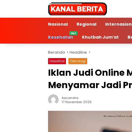
Langsung
ke
konten
Nasional
Regional
Internasion
Kesehatan
Khutbah Jum’at
B
Beranda
Headline
Headline
Teknologi
Iklan Judi Online
Menyamar Jadi Pr
Aacandra
2 Min Baca
17 November 2025