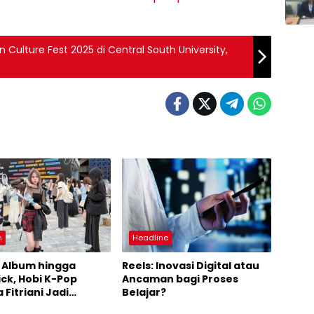
Culture Fest 2025 di Central South University,
n
Headline
i Album hingga
Reels: Inovasi Digital atau
ick, Hobi K-Pop
Ancaman bagi Proses
 Fitriani Jadi
Belajar?
asi Penggemarnya