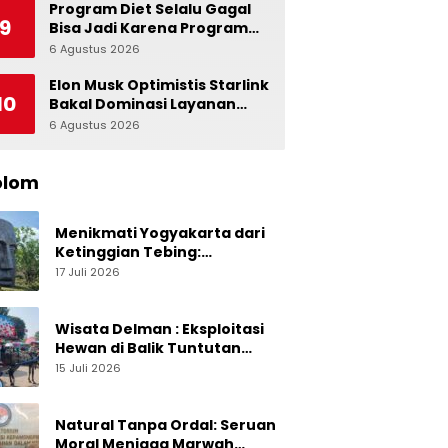
Indonesia
Program Diet Selalu Gagal
9
Bisa Jadi Karena Program
Alami dalam Otak
6 Agustus 2026
0
Elon Musk Optimistis Starlink
10
Bakal Dominasi Layanan
Internet Global
6 Agustus 2026
0
olom
Menikmati Yogyakarta dari
Ketinggian Tebing:
Menelusuri Pesona On The
17 Juli 2026
Rock Jogja yang Sedang Naik
Daun
Wisata Delman : Eksploitasi
Hewan di Balik Tuntutan
Perut Kusir
15 Juli 2026
Natural Tanpa Ordal: Seruan
Moral Menjaga Marwah