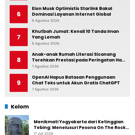
Elon Musk Optimistis Starlink Bakal
6
Dominasi Layanan Internet Global
6 Agustus 2026
0
Khutbah Jumat: Kenali 10 Tanda Iman
7
Yang Lemah
6 Agustus 2026
0
Anak-anak Rumah Literasi Sicanang
8
Torehkan Prestasi pada Peringatan Hari
Anak Nasional di Kecamatan Medan
7 Agustus 2026
0
Belawan
OpenAI Hapus Batasan Penggunaan
9
Chat Teks untuk Akun Gratis ChatGPT
7 Agustus 2026
0
Kolom
Menikmati Yogyakarta dari Ketinggian
Tebing: Menelusuri Pesona On The Rock
Jogja yang Sedang Naik Daun
17 Juli 2026