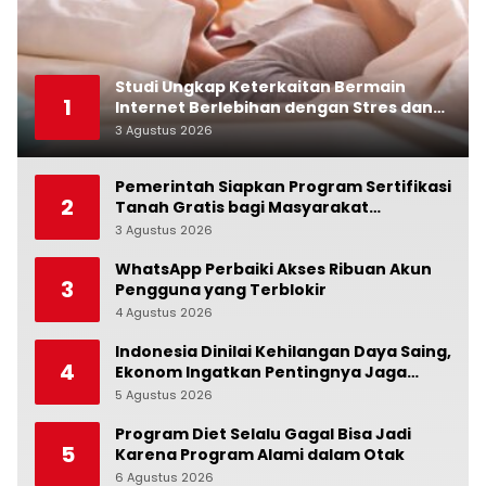
Studi Ungkap Keterkaitan Bermain
1
Internet Berlebihan dengan Stres dan
Suasana Hati
3 Agustus 2026
0
Pemerintah Siapkan Program Sertifikasi
2
Tanah Gratis bagi Masyarakat
Berpenghasilan Rendah
3 Agustus 2026
0
WhatsApp Perbaiki Akses Ribuan Akun
3
Pengguna yang Terblokir
4 Agustus 2026
0
Indonesia Dinilai Kehilangan Daya Saing,
4
Ekonom Ingatkan Pentingnya Jaga
Independensi Bank Indonesia
5 Agustus 2026
0
Program Diet Selalu Gagal Bisa Jadi
5
Karena Program Alami dalam Otak
6 Agustus 2026
0