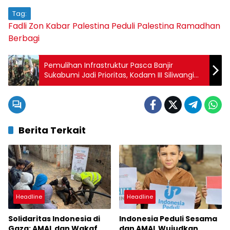
Tag:
Fadli Zon
Kabar Palestina
Peduli Palestina
Ramadhan
Berbagi
Pemulihan Infrastruktur Pasca Banjir
Sukabumi Jadi Prioritas, Kodam III Siliwangi
Siapkan Dukungan Penuh
Berita Terkait
Headline
Headline
Solidaritas Indonesia di
Indonesia Peduli Sesama
Gaza: AMAL dan Wakaf
dan AMAL Wujudkan