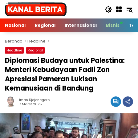
Langsung
ke
konten
Nasional
Regional
Internasional
Bisnis
Tek
Beranda
Headline
Headline
Regional
Diplomasi Budaya untuk Palestina:
Menteri Kebudayaan Fadli Zon
Apresiasi Pameran Lukisan
Kemanusiaan di Bandung
Iman Djojonegoro
4 Min Baca
7 Maret 2025