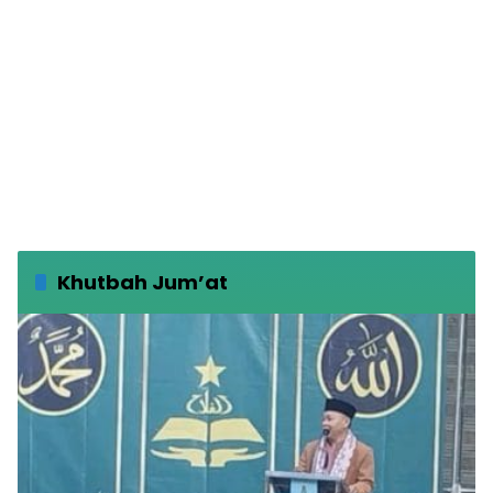
Khutbah Jum’at