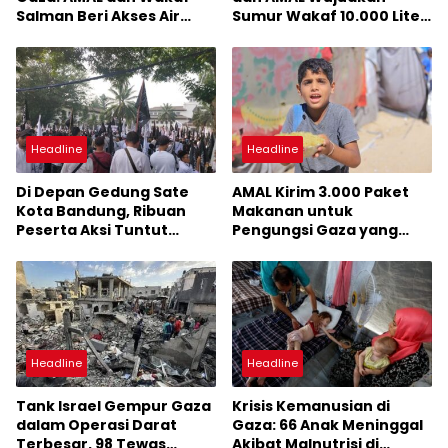
Salman Beri Akses Air
Sumur Wakaf 10.000 Liter
Bersih untuk 1.500 Warga
per Jam di Gaza
Headline
Headline
Di Depan Gedung Sate
AMAL Kirim 3.000 Paket
Kota Bandung, Ribuan
Makanan untuk
Peserta Aksi Tuntut
Pengungsi Gaza yang
Pembebasan Palestina
Terancam Kelaparan
dari Penjajahan Israel
Headline
Headline
Tank Israel Gempur Gaza
Krisis Kemanusian di
dalam Operasi Darat
Gaza: 66 Anak Meninggal
Terbesar, 98 Tewas
Akibat Malnutrisi di