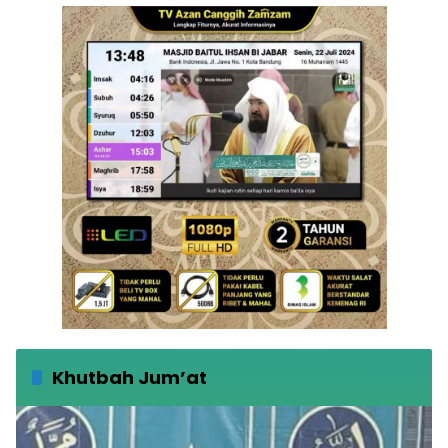
Khutbah Jum’at