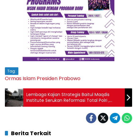
Tag:
Ormas Islam
Presiden Prabowo
Lembaga Kajian Strategis Baitul Maqdis
Institute Serukan Reformasi Total Polri ,
Pembatalan Tunjangan DPR hingga
Pengesahan RUU Perampasan Aset
Berita Terkait