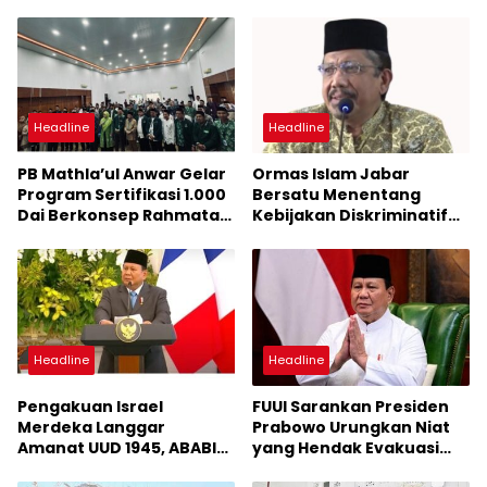
Headline
Headline
PB Mathla’ul Anwar Gelar
Ormas Islam Jabar
Program Sertifikasi 1.000
Bersatu Menentang
Dai Berkonsep Rahmatan
Kebijakan Diskriminatif
Lil ‘Alamin
KDM, FUUI: “Hentikan
Segala Bentuk
Kegaduhan dan Fokus
Kerja Untuk Jawa Barat”
Headline
Headline
Pengakuan Israel
FUUI Sarankan Presiden
Merdeka Langgar
Prabowo Urungkan Niat
Amanat UUD 1945, ABABIL:
yang Hendak Evakuasi
Tolak Two State Solution
1000 Warga Gaza