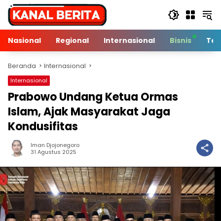
Langsung
ke
konten
Nasional
Regional
Internasional
Bisnis
Tek
Beranda
Internasional
Internasional
Prabowo Undang Ketua Ormas
Islam, Ajak Masyarakat Jaga
Kondusifitas
Iman Djojonegoro
3 Min Baca
31 Agustus 2025