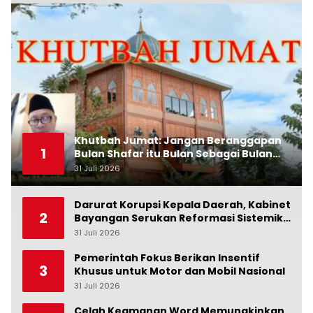
Khutbah Jumat: Jangan Beranggapan
1
Bulan Shafar itu Bulan Sebagai Bulan
Kesialan
31 Juli 2026
0
Darurat Korupsi Kepala Daerah, Kabinet
2
Bayangan Serukan Reformasi Sistemik:
Penindakan Saja Tidak Cukup!
31 Juli 2026
0
Pemerintah Fokus Berikan Insentif
3
Khusus untuk Motor dan Mobil Nasional
31 Juli 2026
0
Celah Keamanan Word Memungkinkan