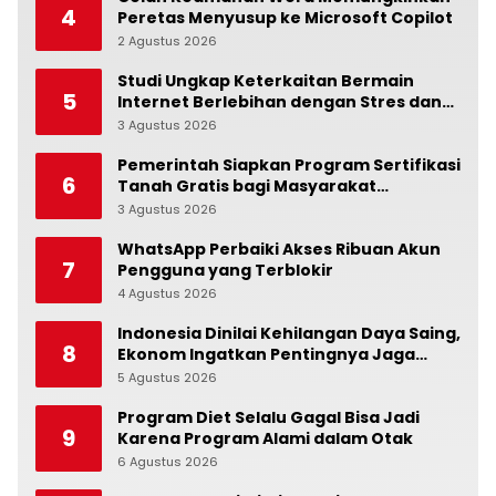
4
Peretas Menyusup ke Microsoft Copilot
2 Agustus 2026
0
Studi Ungkap Keterkaitan Bermain
5
Internet Berlebihan dengan Stres dan
Suasana Hati
3 Agustus 2026
0
Pemerintah Siapkan Program Sertifikasi
6
Tanah Gratis bagi Masyarakat
Berpenghasilan Rendah
3 Agustus 2026
0
WhatsApp Perbaiki Akses Ribuan Akun
7
Pengguna yang Terblokir
4 Agustus 2026
0
Indonesia Dinilai Kehilangan Daya Saing,
8
Ekonom Ingatkan Pentingnya Jaga
Independensi Bank Indonesia
5 Agustus 2026
0
Program Diet Selalu Gagal Bisa Jadi
9
Karena Program Alami dalam Otak
6 Agustus 2026
0