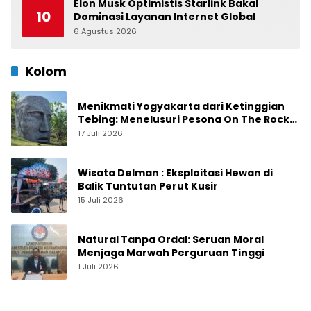
Elon Musk Optimistis Starlink Bakal
10
Dominasi Layanan Internet Global
6 Agustus 2026
0
Kolom
Menikmati Yogyakarta dari Ketinggian
Tebing: Menelusuri Pesona On The Rock
Jogja yang Sedang Naik Daun
17 Juli 2026
Wisata Delman : Eksploitasi Hewan di
Balik Tuntutan Perut Kusir
15 Juli 2026
Natural Tanpa Ordal: Seruan Moral
Menjaga Marwah Perguruan Tinggi
1 Juli 2026