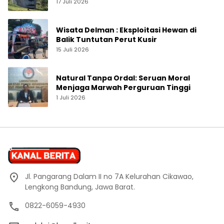
Jogja yang Sedang Naik Daun
17 Juli 2026
Wisata Delman : Eksploitasi Hewan di
Balik Tuntutan Perut Kusir
15 Juli 2026
Natural Tanpa Ordal: Seruan Moral
Menjaga Marwah Perguruan Tinggi
1 Juli 2026
Jl. Pangarang Dalam II no 7A Kelurahan Cikawao,
Lengkong Bandung, Jawa Barat.
0822-6059-4930