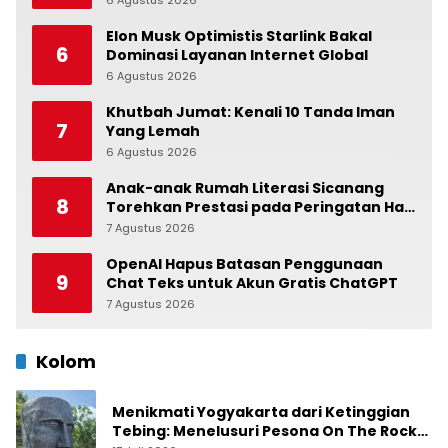
6 Agustus 2026
0
Elon Musk Optimistis Starlink Bakal
6
Dominasi Layanan Internet Global
6 Agustus 2026
0
Khutbah Jumat: Kenali 10 Tanda Iman
7
Yang Lemah
6 Agustus 2026
0
Anak-anak Rumah Literasi Sicanang
8
Torehkan Prestasi pada Peringatan Hari
Anak Nasional di Kecamatan Medan
7 Agustus 2026
0
Belawan
OpenAI Hapus Batasan Penggunaan
9
Chat Teks untuk Akun Gratis ChatGPT
7 Agustus 2026
0
Kolom
Menikmati Yogyakarta dari Ketinggian
Tebing: Menelusuri Pesona On The Rock