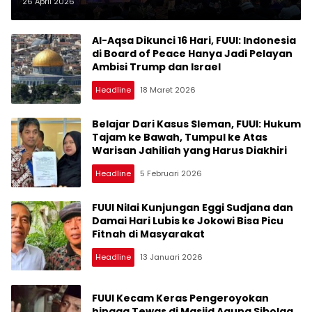
Bandung
26 April 2026
Al-Aqsa Dikunci 16 Hari, FUUI: Indonesia
di Board of Peace Hanya Jadi Pelayan
Ambisi Trump dan Israel
Headline
18 Maret 2026
Belajar Dari Kasus Sleman, FUUI: Hukum
Tajam ke Bawah, Tumpul ke Atas
Warisan Jahiliah yang Harus Diakhiri
Headline
5 Februari 2026
FUUI Nilai Kunjungan Eggi Sudjana dan
Damai Hari Lubis ke Jokowi Bisa Picu
Fitnah di Masyarakat
Headline
13 Januari 2026
FUUI Kecam Keras Pengeroyokan
hingga Tewas di Masjid Agung Sibolga