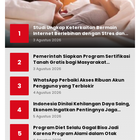
Studi Ungkap Keterkaitan Bermain
1
Internet Berlebihan dengan Stres dan
Suasana Hati
3 Agustus 2026
0
Pemerintah Siapkan Program Sertifikasi
2
Tanah Gratis bagi Masyarakat
Berpenghasilan Rendah
3 Agustus 2026
0
WhatsApp Perbaiki Akses Ribuan Akun
3
Pengguna yang Terblokir
4 Agustus 2026
0
Indonesia Dinilai Kehilangan Daya Saing,
4
Ekonom Ingatkan Pentingnya Jaga
Independensi Bank Indonesia
5 Agustus 2026
0
Program Diet Selalu Gagal Bisa Jadi
5
Karena Program Alami dalam Otak