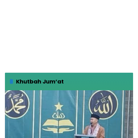
Khutbah Jum’at