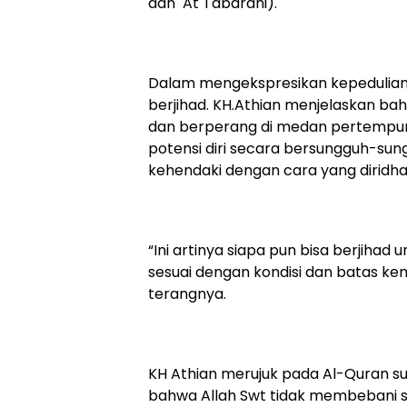
dan At Tabarani).
Dalam mengekspresikan kepedulian t
berjihad. KH.Athian menjelaskan bah
dan berperang di medan pertempur
potensi diri secara bersungguh-sun
kehendaki dengan cara yang diridha
“Ini artinya siapa pun bisa berjiha
sesuai dengan kondisi dan batas kem
terangnya.
KH Athian merujuk pada Al-Quran s
bahwa Allah Swt tidak membebani 