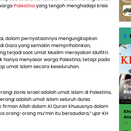
 warga
Palestina
yang tengah menghadapi krisis
 Dai, dalam pernyataannya mengungkapkan
 di Gaza yang semakin memprihatinkan,
g terjadi saat umat Muslim merayakan Idulfitri.
k hanya menyasar warga Palestina, tetapi pada
ap umat Islam secara keseluruhan.
Kh
rangi zionis Israel adalah umat Islam di Palestina,
Ber
Seb
31 J
erangi adalah umat Islam seluruh dunia.
 firman Allah dalam Al Quran khususnya dalam
Kh
nya orang-orang mu’min itu bersaudara,” ujar KH
An
23 J