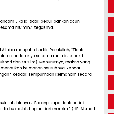
rancam Jika ia tidak peduli bahkan acuh
sesama mu’min,” tegasnya.
thian mengutip hadits Rasulullah, “Tidak
intai saudaranya sesama mu’min seperti
. Bukhari dan Muslim). Menurutnya, makna yang
ah menafikan keimanan seutuhnya, kendati
ngan ” ketidak sempurnaan keimanan” secara
ullah lainnya , “Barang siapa tidak peduli
 dia bukanlah bagian dari mereka ” (HR. Ahmad