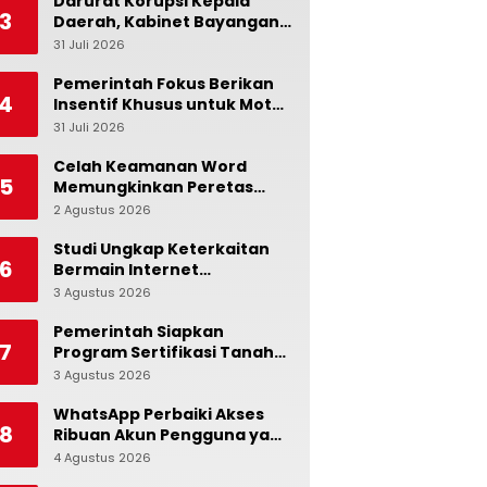
Darurat Korupsi Kepala
3
Daerah, Kabinet Bayangan
Serukan Reformasi
31 Juli 2026
0
Sistemik: Penindakan Saja
Tidak Cukup!
Pemerintah Fokus Berikan
4
Insentif Khusus untuk Motor
dan Mobil Nasional
31 Juli 2026
0
Celah Keamanan Word
5
Memungkinkan Peretas
Menyusup ke Microsoft
2 Agustus 2026
0
Copilot
Studi Ungkap Keterkaitan
6
Bermain Internet
Berlebihan dengan Stres
3 Agustus 2026
0
dan Suasana Hati
Pemerintah Siapkan
7
Program Sertifikasi Tanah
Gratis bagi Masyarakat
3 Agustus 2026
0
Berpenghasilan Rendah
WhatsApp Perbaiki Akses
8
Ribuan Akun Pengguna yang
Terblokir
4 Agustus 2026
0