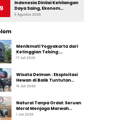
Indonesia Dinilai Kehilangan
9
Daya Saing, Ekonom
Ingatkan Pentingnya Jaga
5 Agustus 2026
0
Independensi Bank
Indonesia
olom
Menikmati Yogyakarta dari
Ketinggian Tebing:
Menelusuri Pesona On The
17 Juli 2026
Rock Jogja yang Sedang Naik
Daun
Wisata Delman : Eksploitasi
Hewan di Balik Tuntutan
Perut Kusir
15 Juli 2026
Natural Tanpa Ordal: Seruan
Moral Menjaga Marwah
Perguruan Tinggi
1 Juli 2026