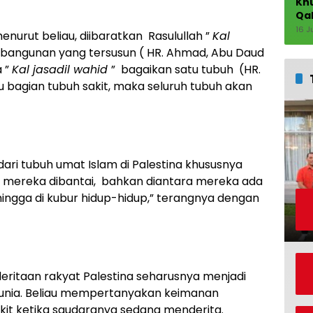
Khu
Qal
Sha
16 J
urut beliau, diibaratkan Rasulullah ”
Kal
 bangunan yang tersusun ( HR. Ahmad, Abu Daud
a ”
Kal jasadil wahid
” bagaikan satu tubuh (HR.
u bagian tubuh sakit, maka seluruh tubuh akan
 dari tubuh umat Islam di Palestina khususnya
, mereka dibantai, bahkan diantara mereka ada
ingga di kubur hidup-hidup,” terangnya dengan
itaan rakyat Palestina seharusnya menjadi
 dunia. Beliau mempertanyakan keimanan
kit ketika saudaranya sedang menderita.