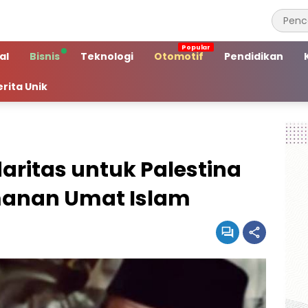
al
Bisnis
Teknologi
Otomotif
Pendidikan
erita Unik
idaritas untuk Palestina
manan Umat Islam