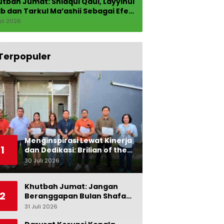
tbah Jumat: Shidqul Qaul, Layyinul
b dan Tarkul Ma’ashii Sebagai Efek
lat
uli 2026
Terpopuler
Menginspirasi Lewat Kinerja
1
dan Dedikasi: Brilian of the
Month BRI BO Ubud Bulan
30 Juli 2026
0
Juni
Khutbah Jumat: Jangan
2
Beranggapan Bulan Shafar
itu Bulan Sebagai Bulan
31 Juli 2026
0
Kesialan