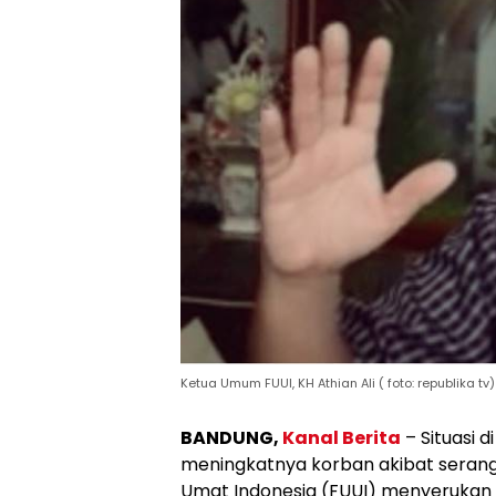
Ketua Umum FUUI, KH Athian Ali ( foto: republika tv)
BANDUNG,
Kanal Berita
– Situasi d
meningkatnya korban akibat seranga
Umat Indonesia (FUUI) menyerukan 