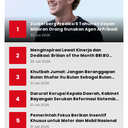
Zuckerberg Prediksi 5 Tahun ke Depan
1
Miliaran Orang Gunakan Agen AI Pribadi
30 Juli 2026
0
Menginspirasi Lewat Kinerja dan
2
Dedikasi: Brilian of the Month BRI BO
Ubud Bulan Juni
30 Juli 2026
0
Khutbah Jumat: Jangan Beranggapan
3
Bulan Shafar itu Bulan Sebagai Bulan
Kesialan
31 Juli 2026
0
Darurat Korupsi Kepala Daerah, Kabinet
4
Bayangan Serukan Reformasi Sistemik:
Penindakan Saja Tidak Cukup!
31 Juli 2026
0
Pemerintah Fokus Berikan Insentif
5
Khusus untuk Motor dan Mobil Nasional
31 Juli 2026
0