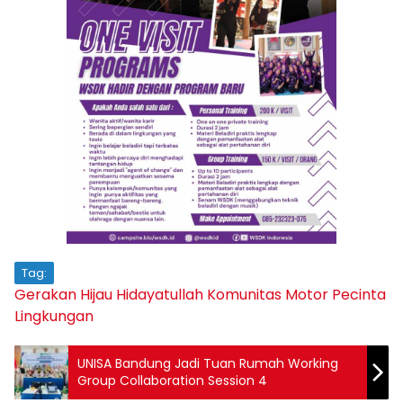
Tag:
Gerakan Hijau
Hidayatullah
Komunitas Motor
Pecinta
Lingkungan
UNISA Bandung Jadi Tuan Rumah Working
Group Collaboration Session 4