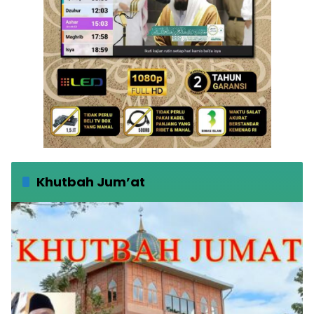
Khutbah Jum’at