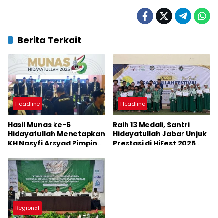
Berita Terkait
Headline
Headline
Hasil Munas ke-6
Raih 13 Medali, Santri
Hidayatullah Menetapkan
Hidayatullah Jabar Unjuk
KH Nasyfi Arsyad Pimpin
Prestasi di HiFest 2025
hingga 2030
Malang
Regional