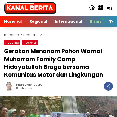
Langsung
ke
konten
Nasional
Regional
Internasional
Bisnis
Tek
Beranda
Headline
Headline
Regional
Gerakan Menanam Pohon Warnai
Muharram Family Camp
Hidayatullah Braga bersama
Komunitas Motor dan Lingkungan
Iman Djojonegoro
8 Min Baca
8 Juli 2025