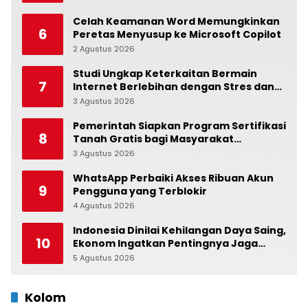
Celah Keamanan Word Memungkinkan
6
Peretas Menyusup ke Microsoft Copilot
2 Agustus 2026
0
Studi Ungkap Keterkaitan Bermain
7
Internet Berlebihan dengan Stres dan
Suasana Hati
3 Agustus 2026
0
Pemerintah Siapkan Program Sertifikasi
8
Tanah Gratis bagi Masyarakat
Berpenghasilan Rendah
3 Agustus 2026
0
WhatsApp Perbaiki Akses Ribuan Akun
9
Pengguna yang Terblokir
4 Agustus 2026
0
Indonesia Dinilai Kehilangan Daya Saing,
10
Ekonom Ingatkan Pentingnya Jaga
Independensi Bank Indonesia
5 Agustus 2026
0
Kolom