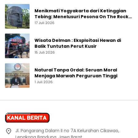
Menikmati Yogyakarta dari Ketinggian
Tebing: Menelusuri Pesona On The Rock
Jogja yang Sedang Naik Daun
17 Juli 2026
Wisata Delman : Eksploitasi Hewan di
Balik Tuntutan Perut Kusir
15 Juli 2026
Natural Tanpa Ordal: Seruan Moral
Menjaga Marwah Perguruan Tinggi
1 Juli 2026
Jl. Pangarang Dalam II no 7A Kelurahan Cikawao,
Lengkong Bandung, Jawa Barat.