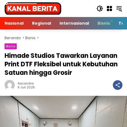
Langsung
ke
konten
Nasional
Regional
Internasional
Bisnis
Tek
Beranda
Bisnis
Bisnis
Himade Studios Tawarkan Layanan
Print DTF Fleksibel untuk Kebutuhan
Satuan hingga Grosir
Aacandra
2 Min Baca
9 Juli 2025