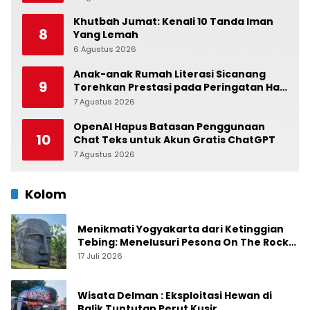
Khutbah Jumat: Kenali 10 Tanda Iman
8
Yang Lemah
6 Agustus 2026
0
Anak-anak Rumah Literasi Sicanang
9
Torehkan Prestasi pada Peringatan Hari
Anak Nasional di Kecamatan Medan
7 Agustus 2026
0
Belawan
OpenAI Hapus Batasan Penggunaan
10
Chat Teks untuk Akun Gratis ChatGPT
7 Agustus 2026
0
Kolom
Menikmati Yogyakarta dari Ketinggian
Tebing: Menelusuri Pesona On The Rock
Jogja yang Sedang Naik Daun
17 Juli 2026
Wisata Delman : Eksploitasi Hewan di
Balik Tuntutan Perut Kusir