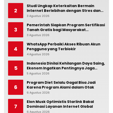
Studi Ungkap Keterkaitan Bermain
2
Internet Berlebihan dengan Stres dan
Suasana Hati
3 Agustus 2026
0
Pemerintah Siapkan Program Sertifikasi
3
Tanah Gratis bagi Masyarakat
Berpenghasilan Rendah
3 Agustus 2026
0
WhatsApp Perbaiki Akses Ribuan Akun
4
Pengguna yang Terblokir
4 Agustus 2026
0
Indonesia Dinilai Kehilangan Daya Saing,
5
Ekonom Ingatkan Pentingnya Jaga
Independensi Bank Indonesia
5 Agustus 2026
0
Program Diet Selalu Gagal Bisa Jadi
6
Karena Program Alami dalam Otak
6 Agustus 2026
0
Elon Musk Optimistis Starlink Bakal
7
Dominasi Layanan Internet Global
6 Agustus 2026
0