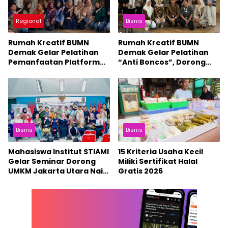
Regional
Bisnis
Rumah Kreatif BUMN
Rumah Kreatif BUMN
Demak Gelar Pelatihan
Demak Gelar Pelatihan
Pemanfaatan Platform
“Anti Boncos”, Dorong
Digital sebagai Strategi
UMKM Lebih Cakap
Pemasaran Produk
Mengatur Keuangan
Usaha
Bisnis
Bisnis
Mahasiswa Institut STIAMI
15 Kriteria Usaha Kecil
Gelar Seminar Dorong
Miliki Sertifikat Halal
UMKM Jakarta Utara Naik
Gratis 2026
Kelas di Era Digital