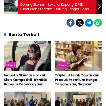
Dorong Ekonomi Lokal di Kupang, DFSK
Luncurkan Program “Untung Banget Pakai
Super Cab”
Berita Terkait
Bisnis
Bisnis
Industri Skincare Lokal
Triple_A Hijab Tawarkan
Kian Kompetitif, RYNBEE
Produk Premium Harga
Bangun Kepercayaan
Terjangkau, Siapkan
Konsumen
Ekspansi Internasional