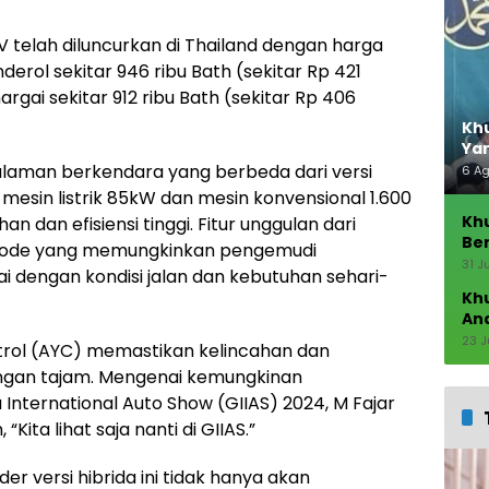
telah diluncurkan di Thailand dengan harga
erol sekitar 946 ribu Bath (sekitar Rp 421
rgai sekitar 912 ribu Bath (sekitar Rp 406
Khu
Ya
laman berkendara yang berbeda dari versi
6 A
mesin listrik 85kW dan mesin konvensional 1.600
Kh
 dan efisiensi tinggi. Fitur unggulan dari
Ber
 Mode yang memungkinkan pengemudi
Seb
31 J
 dengan kondisi jalan dan kebutuhan sehari-
Kh
An
23 J
ontrol (AYC) memastikan kelincahan dan
kungan tajam. Mengenai kemungkinan
 International Auto Show (GIIAS) 2024, M Fajar
ita lihat saja nanti di GIIAS.”
r versi hibrida ini tidak hanya akan