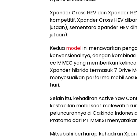
Xpander Cross HEV dan Xpander HEV 
kompetitif. Xpander Cross HEV diband
jutaan), sementara Xpander HEV diha
jutaan).
Kedua
model
ini menawarkan penga
konvensionalnya, dengan kombinasi 
cc MIVEC yang memberikan kelincahan
Xpander hibrida termasuk 7 Drive
menyesuaikan performa mobil sesuai
hari.
Selain itu, kehadiran Active Yaw C
kestabilan mobil saat melewati ti
peluncurannya di Gaikindo Indonesia
Pratama dari PT MMKSI menyatakan, “K
Mitsubishi berharap kehadiran Xpande