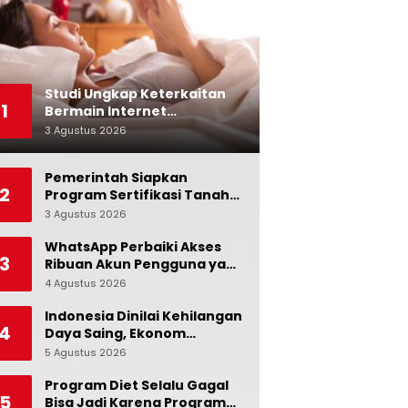
Studi Ungkap Keterkaitan
1
Bermain Internet
Berlebihan dengan Stres
3 Agustus 2026
0
dan Suasana Hati
Pemerintah Siapkan
2
Program Sertifikasi Tanah
Gratis bagi Masyarakat
3 Agustus 2026
0
Berpenghasilan Rendah
WhatsApp Perbaiki Akses
3
Ribuan Akun Pengguna yang
Terblokir
4 Agustus 2026
0
Indonesia Dinilai Kehilangan
4
Daya Saing, Ekonom
Ingatkan Pentingnya Jaga
5 Agustus 2026
0
Independensi Bank
Indonesia
Program Diet Selalu Gagal
5
Bisa Jadi Karena Program