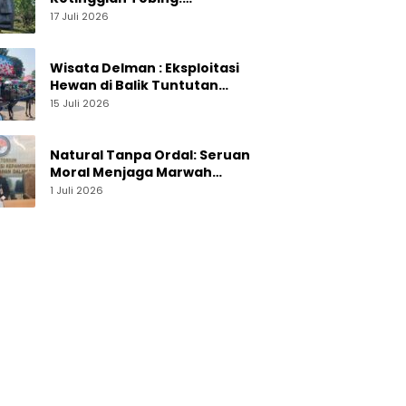
Menelusuri Pesona On The
17 Juli 2026
Rock Jogja yang Sedang Naik
Daun
Wisata Delman : Eksploitasi
Hewan di Balik Tuntutan
Perut Kusir
15 Juli 2026
Natural Tanpa Ordal: Seruan
Moral Menjaga Marwah
Perguruan Tinggi
1 Juli 2026