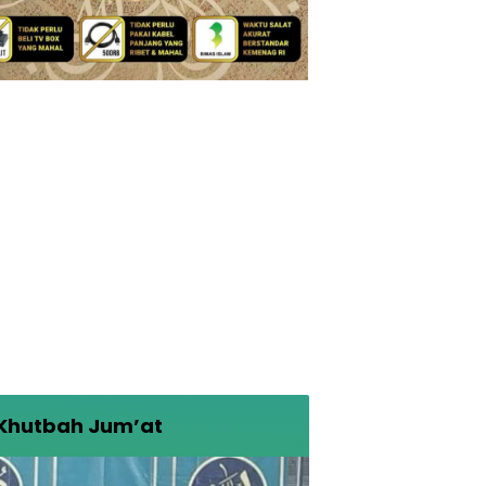
Khutbah Jum’at