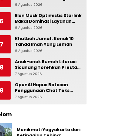
Alami dalam Otak
6 Agustus 2026
0
Elon Musk Optimistis Starlink
6
Bakal Dominasi Layanan
Internet Global
6 Agustus 2026
0
Khutbah Jumat: Kenali 10
7
Tanda Iman Yang Lemah
6 Agustus 2026
0
Anak-anak Rumah Literasi
8
Sicanang Torehkan Prestasi
pada Peringatan Hari Anak
7 Agustus 2026
0
Nasional di Kecamatan
Medan Belawan
OpenAI Hapus Batasan
9
Penggunaan Chat Teks
untuk Akun Gratis ChatGPT
7 Agustus 2026
0
olom
Menikmati Yogyakarta dari
Ketinggian Tebing: