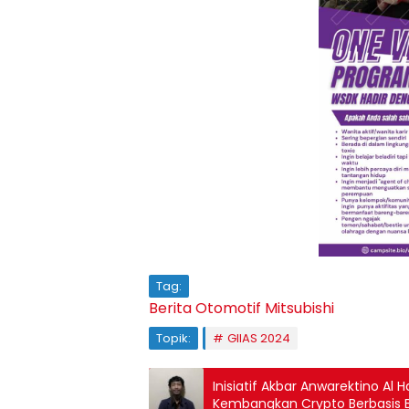
Tag:
Berita Otomotif
Mitsubishi
Topik:
GIIAS 2024
Inisiatif Akbar Anwarektino Al 
Kembangkan Crypto Berbasis 