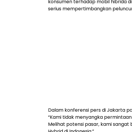
konsumen terhadap mobil hibrida di
serius mempertimbangkan peluncuran
Dalam konferensi pers di Jakarta 
“Kami tidak menyangka permintaan mo
Melihat potensi pasar, kami sanga
Hybrid di Indonesia.”