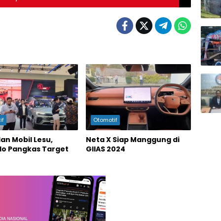
if
Otomotif
an Mobil Lesu,
Neta X Siap Manggung di
do Pangkas Target
GIIAS 2024