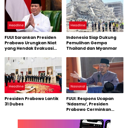
Headline
Headline
FUUI Sarankan Presiden
Indonesia Siap Dukung
Prabowo Urungkan Niat
Pemulihan Gempa
yang Hendak Evakuasi
Thailand dan Myanmar
1000 Warga Gaza
Headline
Nasional
Presiden Prabowo Lantik
FUUI: Respons Ucapan
31 Dubes
‘Ndasmu’, Presiden
Prabowo Cerminkan
Pemimpin yang Anti
Kritik, Reaktif dan
Emosional