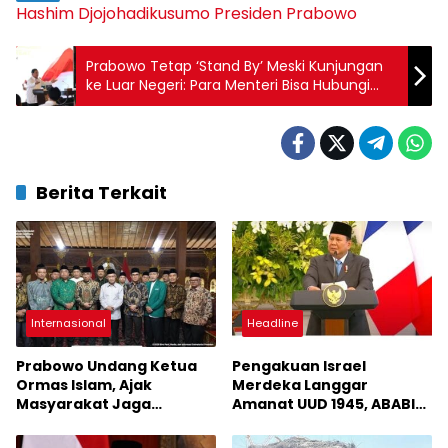
Hashim Djojohadikusumo
Presiden Prabowo
Prabowo Tetap ‘Stand By’ Meski Kunjungan
ke Luar Negeri: Para Menteri Bisa Hubungi
Langsung
Berita Terkait
Internasional
Headline
Prabowo Undang Ketua
Pengakuan Israel
Ormas Islam, Ajak
Merdeka Langgar
Masyarakat Jaga
Amanat UUD 1945, ABABIL:
Kondusifitas
Tolak Two State Solution