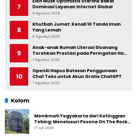
Elon Musk Optimistis Starlink Bakal
7
Dominasi Layanan Internet Global
6 Agustus 2026
0
Khutbah Jumat: Kenali 10 Tanda Iman
8
Yang Lemah
6 Agustus 2026
0
Anak-anak Rumah Literasi Sicanang
9
Torehkan Prestasi pada Peringatan Hari
Anak Nasional di Kecamatan Medan
7 Agustus 2026
0
Belawan
OpenAI Hapus Batasan Penggunaan
10
Chat Teks untuk Akun Gratis ChatGPT
7 Agustus 2026
0
Kolom
Menikmati Yogyakarta dari Ketinggian
Tebing: Menelusuri Pesona On The Rock
Jogja yang Sedang Naik Daun
17 Juli 2026