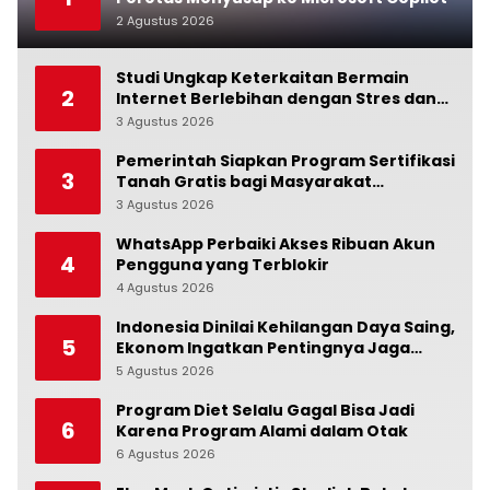
2 Agustus 2026
0
Studi Ungkap Keterkaitan Bermain
2
Internet Berlebihan dengan Stres dan
Suasana Hati
3 Agustus 2026
0
Pemerintah Siapkan Program Sertifikasi
3
Tanah Gratis bagi Masyarakat
Berpenghasilan Rendah
3 Agustus 2026
0
WhatsApp Perbaiki Akses Ribuan Akun
4
Pengguna yang Terblokir
4 Agustus 2026
0
Indonesia Dinilai Kehilangan Daya Saing,
5
Ekonom Ingatkan Pentingnya Jaga
Independensi Bank Indonesia
5 Agustus 2026
0
Program Diet Selalu Gagal Bisa Jadi
6
Karena Program Alami dalam Otak
6 Agustus 2026
0