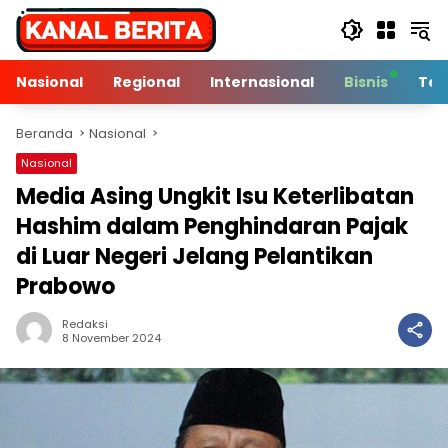
Langsung
ke
konten
Nasional
Regional
Internasional
Bisnis
Tek
Beranda
Nasional
Nasional
Media Asing Ungkit Isu Keterlibatan
Hashim dalam Penghindaran Pajak
di Luar Negeri Jelang Pelantikan
Prabowo
Redaksi
3 Min Baca
8 November 2024