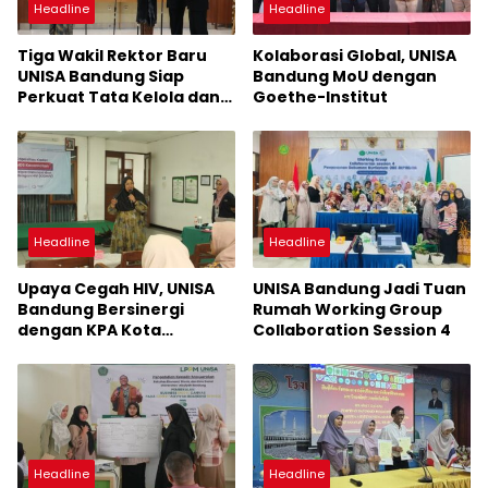
Headline
Headline
Tiga Wakil Rektor Baru
Kolaborasi Global, UNISA
UNISA Bandung Siap
Bandung MoU dengan
Perkuat Tata Kelola dan
Goethe-Institut
Mutu Akademik
Headline
Headline
Upaya Cegah HIV, UNISA
UNISA Bandung Jadi Tuan
Bandung Bersinergi
Rumah Working Group
dengan KPA Kota
Collaboration Session 4
Bandung Wujudkan
Program Triple Eliminasi
Headline
Headline