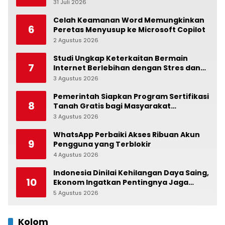
31 Juli 2026
0
Celah Keamanan Word Memungkinkan
6
Peretas Menyusup ke Microsoft Copilot
2 Agustus 2026
0
Studi Ungkap Keterkaitan Bermain
7
Internet Berlebihan dengan Stres dan
Suasana Hati
3 Agustus 2026
0
Pemerintah Siapkan Program Sertifikasi
8
Tanah Gratis bagi Masyarakat
Berpenghasilan Rendah
3 Agustus 2026
0
WhatsApp Perbaiki Akses Ribuan Akun
9
Pengguna yang Terblokir
4 Agustus 2026
0
Indonesia Dinilai Kehilangan Daya Saing,
10
Ekonom Ingatkan Pentingnya Jaga
Independensi Bank Indonesia
5 Agustus 2026
0
Kolom