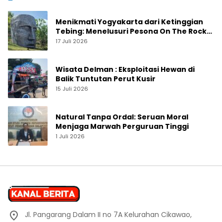
Menikmati Yogyakarta dari Ketinggian
Tebing: Menelusuri Pesona On The Rock
Jogja yang Sedang Naik Daun
17 Juli 2026
Wisata Delman : Eksploitasi Hewan di
Balik Tuntutan Perut Kusir
15 Juli 2026
Natural Tanpa Ordal: Seruan Moral
Menjaga Marwah Perguruan Tinggi
1 Juli 2026
Jl. Pangarang Dalam II no 7A Kelurahan Cikawao,