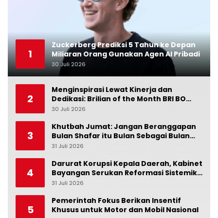
Zuckerberg Prediksi 5 Tahun ke Depan
1
Miliaran Orang Gunakan Agen AI Pribadi
30 Juli 2026
0
Menginspirasi Lewat Kinerja dan
2
Dedikasi: Brilian of the Month BRI BO
Ubud Bulan Juni
30 Juli 2026
0
Khutbah Jumat: Jangan Beranggapan
3
Bulan Shafar itu Bulan Sebagai Bulan
Kesialan
31 Juli 2026
0
Darurat Korupsi Kepala Daerah, Kabinet
4
Bayangan Serukan Reformasi Sistemik:
Penindakan Saja Tidak Cukup!
31 Juli 2026
0
Pemerintah Fokus Berikan Insentif
5
Khusus untuk Motor dan Mobil Nasional