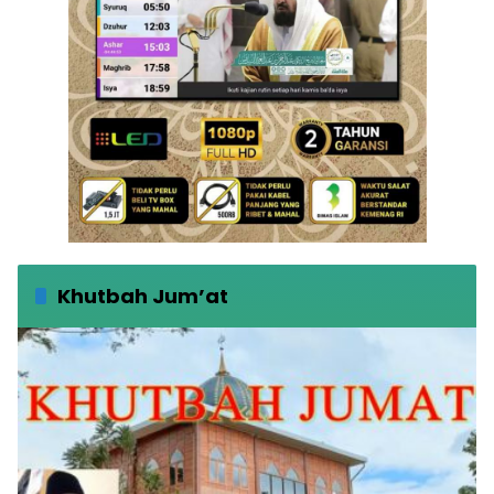
Khutbah Jum’at