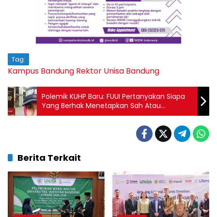
Tag:
Kampus Bandung
Rektor
Unisa Bandung
Polemik KUHP Baru: FUUI Pertanyakan Siapa
Yang Berhak Menetapkan Sah Atau
Tidaknya Pernikahan?
Berita Terkait