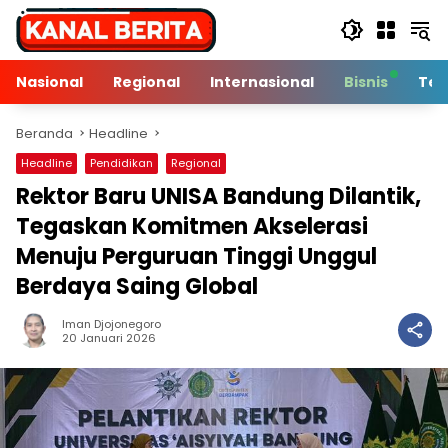
Langsung
ke
konten
Nasional
Regional
Internasional
Bisnis
Tek
Beranda
Headline
Headline
Pendidikan
Regional
Rektor Baru UNISA Bandung Dilantik,
Tegaskan Komitmen Akselerasi
Menuju Perguruan Tinggi Unggul
Berdaya Saing Global
Iman Djojonegoro
4 Min Baca
20 Januari 2026