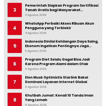
Pemerintah Siapkan Program Sertifikasi
3
Tanah Gratis bagi Masyarakat
Berpenghasilan Rendah
3 Agustus 2026
0
WhatsApp Perbaiki Akses Ribuan Akun
4
Pengguna yang Terblokir
4 Agustus 2026
0
Indonesia Dinilai Kehilangan Daya Saing,
5
Ekonom Ingatkan Pentingnya Jaga
Independensi Bank Indonesia
5 Agustus 2026
0
Program Diet Selalu Gagal Bisa Jadi
6
Karena Program Alami dalam Otak
6 Agustus 2026
0
Elon Musk Optimistis Starlink Bakal
7
Dominasi Layanan Internet Global
6 Agustus 2026
0
Khutbah Jumat: Kenali 10 Tanda Iman
8
Yang Lemah
6 Agustus 2026
0