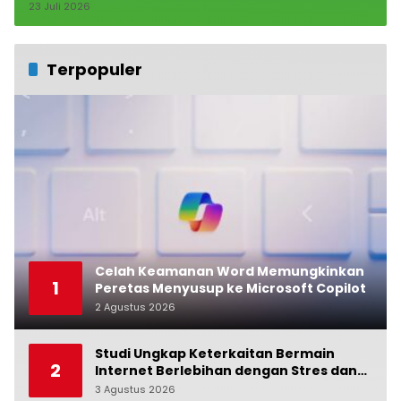
23 Juli 2026
Terpopuler
Celah Keamanan Word Memungkinkan
1
Peretas Menyusup ke Microsoft Copilot
2 Agustus 2026
0
Studi Ungkap Keterkaitan Bermain
2
Internet Berlebihan dengan Stres dan
Suasana Hati
3 Agustus 2026
0