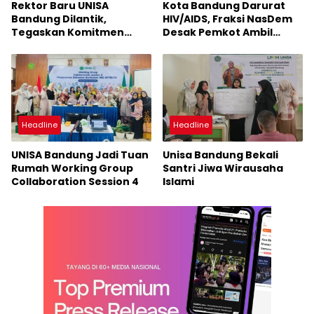
Rektor Baru UNISA
Kota Bandung Darurat
Bandung Dilantik,
HIV/AIDS, Fraksi NasDem
Tegaskan Komitmen
Desak Pemkot Ambil
Akselerasi Menuju
Langkah Kongkret
Perguruan Tinggi Unggul
Berdaya Saing Global
Headline
Headline
UNISA Bandung Jadi Tuan
Unisa Bandung Bekali
Rumah Working Group
Santri Jiwa Wirausaha
Collaboration Session 4
Islami