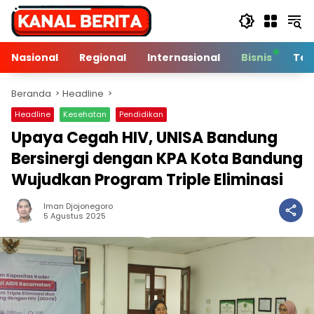
Langsung
ke
konten
Nasional
Regional
Internasional
Bisnis
Tek
Beranda
Headline
Headline
Kesehatan
Pendidikan
Upaya Cegah HIV, UNISA Bandung
Bersinergi dengan KPA Kota Bandung
Wujudkan Program Triple Eliminasi
Iman Djojonegoro
5 Min Baca
5 Agustus 2025