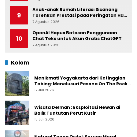
Anak-anak Rumah Literasi Sicanang
9
Torehkan Prestasi pada Peringatan Hari
Anak Nasional di Kecamatan Medan
7 Agustus 2026
0
Belawan
OpenAI Hapus Batasan Penggunaan
10
Chat Teks untuk Akun Gratis ChatGPT
7 Agustus 2026
0
Kolom
Menikmati Yogyakarta dari Ketinggian
Tebing: Menelusuri Pesona On The Rock
Jogja yang Sedang Naik Daun
17 Juli 2026
Wisata Delman : Eksploitasi Hewan di
Balik Tuntutan Perut Kusir
15 Juli 2026
Natural Tanpa Ordal: Seruan Moral